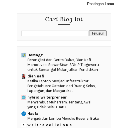
Postingan Lama
Cari Blog Ini
DeMagz
‎Berangkat dari Cerita Bulus, Dian Nafi
Memotivasi Siswa-Siswi SDN 2 Tlogoweru
untuk Semangat Melanjutkan Pendidikan
dian nafi
Ketika Laptop Menjadi Infrastruktur
Pengetahuan: Catatan dari Ruang Kelas,
Lapangan, dan Masyarakat
hybrid writerpreneur
Menyambut Muharram: Tentang Awal
yang Tidak Selalu Baru
Hasfa
Menjadi Juri Lomba Menulis Resensi Buku
w r i t r a v e l i c i o u s