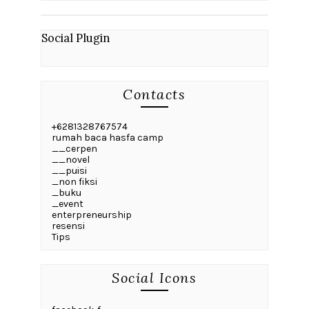
Social Plugin
Contacts
+6281328767574
rumah baca hasfa camp
__cerpen
__novel
__puisi
_non fiksi
_buku
_event
enterpreneurship
resensi
Tips
Social Icons