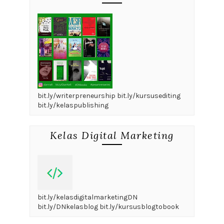
bit.ly/writerpreneurship bit.ly/kursusediting
bit.ly/kelaspublishing
Kelas Digital Marketing
bit.ly/kelasdigitalmarketingDN
bit.ly/DNkelasblog bit.ly/kursusblogtobook