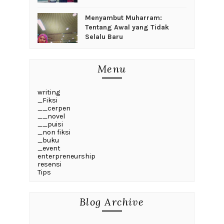
Menyambut Muharram:
Tentang Awal yang Tidak
Selalu Baru
Menu
writing
_Fiksi
__cerpen
__novel
__puisi
_non fiksi
_buku
_event
enterpreneurship
resensi
Tips
Blog Archive