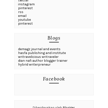
twitter
instagram
pinterest
rss
email
youtube
pinterest
Blogs
demagz journal and events
hasfa publishing and institute
writravelicious writraveler
dian nafi author blogger trainer
hybrid writerpreneur
Facebook
Diberdayakan oleh
Blogger
.