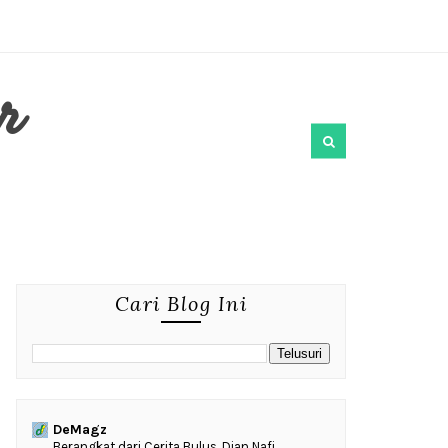
r
Cari Blog Ini
DeMagz
‎Berangkat dari Cerita Bulus, Dian Nafi