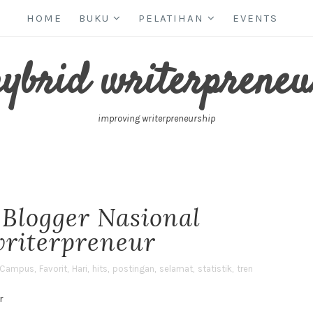
HOME
BUKU
PELATIHAN
EVENTS
hybrid writerpreneu
improving writerpreneurship
 Blogger Nasional
riterpreneur
Campus
,
Favorit
,
Hari
,
hits
,
postingan
,
selamat
,
statistik
,
tren
r