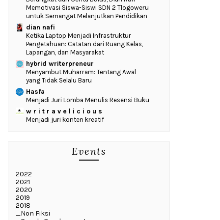
Memotivasi Siswa-Siswi SDN 2 Tlogoweru
untuk Semangat Melanjutkan Pendidikan
dian nafi
Ketika Laptop Menjadi Infrastruktur
Pengetahuan: Catatan dari Ruang Kelas,
Lapangan, dan Masyarakat
hybrid writerpreneur
Menyambut Muharram: Tentang Awal
yang Tidak Selalu Baru
Hasfa
Menjadi Juri Lomba Menulis Resensi Buku
w r i t r a v e l i c i o u s
Menjadi juri konten kreatif
Events
2022
2021
2020
2019
2018
_Non Fiksi