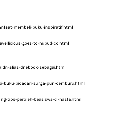
nfaat-membeli-buku-inspiratif.html
avellicious-goes-to-hubud-co.html
aldn-alias-dnebook-sebagai.html
nsi-buku-bidadari-surga-pun-cemburu.html
ng-tips-peroleh-beasiswa-di-hasfa.html