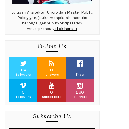
Lulusan Arsitektur Undip dan Master Public
Policy yang suka menjelajah, menulis
berbagai genre. A hybridparadox
writerpreneur.
click here →
Follow Us
114
0
0
followers
followers
likes
0
0
266
followers
subscribers
followers
Subscribe Us