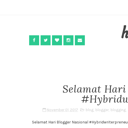
Selamat Hari
#Hybridw
November 01, 2017
blog
,
blogger
,
blogging
,
Selamat Hari Blogger Nasional #Hybridwriterpreneu