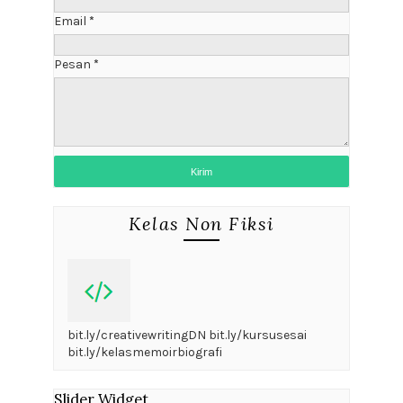
Email
*
Pesan
*
Kelas Non Fiksi
bit.ly/creativewritingDN bit.ly/kursusesai
bit.ly/kelasmemoirbiografi
Slider Widget