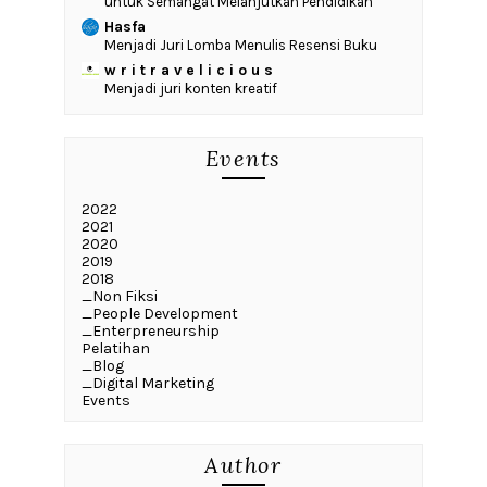
untuk Semangat Melanjutkan Pendidikan
Hasfa
Menjadi Juri Lomba Menulis Resensi Buku
w r i t r a v e l i c i o u s
Menjadi juri konten kreatif
Events
2022
2021
2020
2019
2018
_Non Fiksi
_People Development
_Enterpreneurship
Pelatihan
_Blog
_Digital Marketing
Events
Author