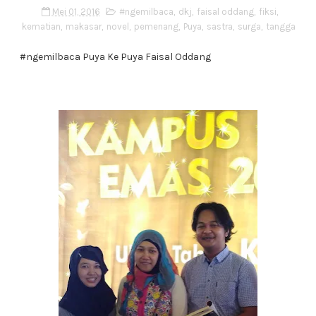
Mei 01, 2016
#ngemilbaca
,
dkj
,
faisal oddang
,
fiksi
,
kematian
,
makasar
,
novel
,
pemenang
,
Puya
,
sastra
,
surga
,
tangga
#ngemilbaca Puya Ke Puya Faisal Oddang