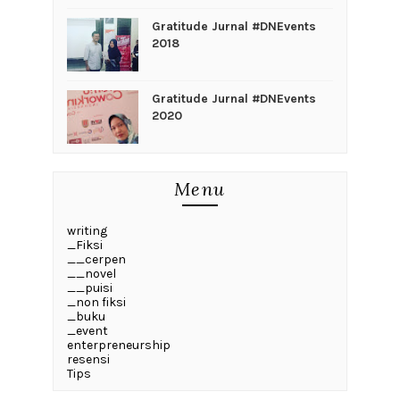
Gratitude Jurnal #DNEvents
2018
Gratitude Jurnal #DNEvents
2020
Menu
writing
_Fiksi
__cerpen
__novel
__puisi
_non fiksi
_buku
_event
enterpreneurship
resensi
Tips