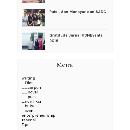
Puisi, Aan Mansyur dan AADC
Gratitude Jurnal #DNEvents
2018
Menu
writing
_Fiksi
__cerpen
__novel
__puisi
_non fiksi
_buku
_event
enterpreneurship
resensi
Tips