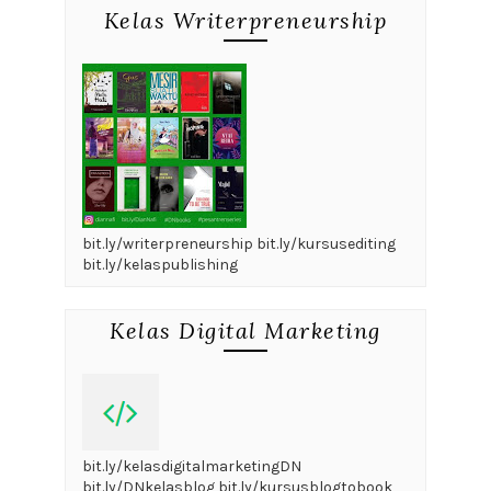
Kelas Writerpreneurship
bit.ly/writerpreneurship bit.ly/kursusediting
bit.ly/kelaspublishing
Kelas Digital Marketing
bit.ly/kelasdigitalmarketingDN
bit.ly/DNkelasblog bit.ly/kursusblogtobook