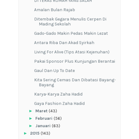
DI TERAS RUMAH YANG SALAH
Amalan Bulan Rajab
Ditembak Gegara Menulis Cerpen Di
Mading Sekolah
Gado-Gado Makin Pedas Makin Lezat
Antara Riba Dan Akad Syirkah
Living For Alive (Tips Atasi Kejenuhan)
Pakai Sponsor Plus Kunjungan Berantai
Gaul Dan Up To Date
Kita Sering Cemas Dan Dibatasi Bayang-
Bayang
Karya-Karya Zaha Hadid
Gaya Fashion Zaha Hadid
►
Maret
(43)
►
Februari
(56)
►
Januari
(63)
►
2015
(143)