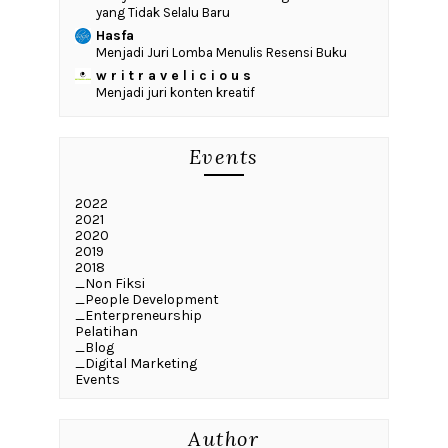
yang Tidak Selalu Baru
Hasfa
Menjadi Juri Lomba Menulis Resensi Buku
w r i t r a v e l i c i o u s
Menjadi juri konten kreatif
Events
2022
2021
2020
2019
2018
_Non Fiksi
_People Development
_Enterpreneurship
Pelatihan
_Blog
_Digital Marketing
Events
Author