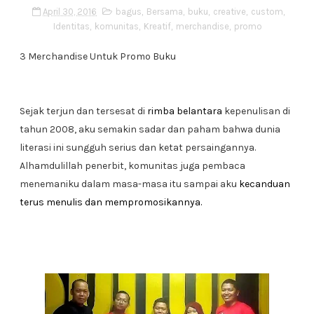
April 30, 2016
bagus
,
Bersama
,
buku
,
creative
,
custom
,
Identitas
,
komunitas
,
Kreatif
,
merchandise
,
promo
3 Merchandise Untuk Promo Buku
Sejak terjun dan tersesat di
rimba belantara
kepenulisan di
tahun 2008, aku semakin sadar dan paham bahwa dunia
literasi ini sungguh serius dan ketat persaingannya.
Alhamdulillah penerbit, komunitas juga pembaca
menemaniku dalam masa-masa itu sampai aku
kecanduan
terus menulis dan mempromosikannya.