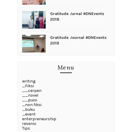
Gratitude Jurnal #DNEvents
2018
Gratitude Journal #DNEvents
2019
Menu
writing
_Fiksi
__cerpen
__novel
__puisi
_non fiksi
_buku
_event
enterpreneurship
resensi
Tips