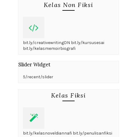
Kelas Non Fiksi
bit.ly/creativewritingDN bit.ly/kursusesai
bit.ly/kelasmemoirbiografi
Slider Widget
5/recent/slider
Kelas Fiksi
bit.ly/kelasnoveldiannafi bit.ly/penulisanfiksi