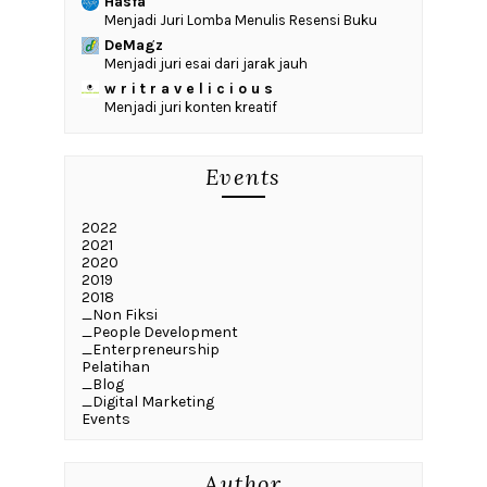
Hasfa
Menjadi Juri Lomba Menulis Resensi Buku
DeMagz
Menjadi juri esai dari jarak jauh
w r i t r a v e l i c i o u s
Menjadi juri konten kreatif
Events
2022
2021
2020
2019
2018
_Non Fiksi
_People Development
_Enterpreneurship
Pelatihan
_Blog
_Digital Marketing
Events
Author