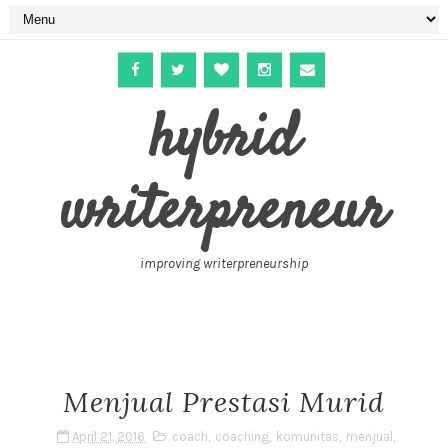
hybrid
writerpreneur
improving writerpreneurship
Menjual Prestasi Murid
April 21, 2016
coach
,
coaching
,
komunitas
,
menjual
,