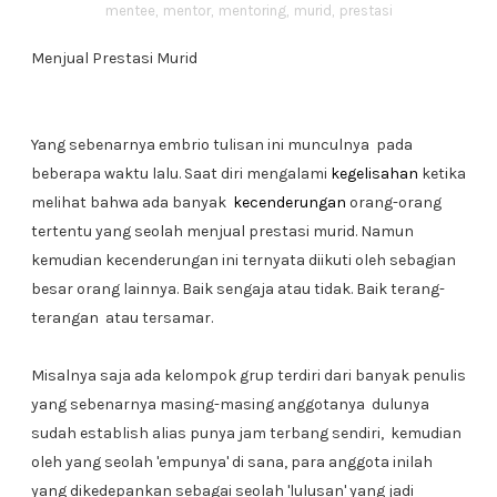
mentee
,
mentor
,
mentoring
,
murid
,
prestasi
Menjual Prestasi Murid
Yang sebenarnya embrio tulisan ini munculnya pada
beberapa waktu lalu. Saat diri mengalami
kegelisahan
ketika
melihat bahwa ada banyak
kecenderungan
orang-orang
tertentu yang seolah menjual prestasi murid. Namun
kemudian kecenderungan ini ternyata diikuti oleh sebagian
besar orang lainnya. Baik sengaja atau tidak. Baik terang-
terangan atau tersamar.
Misalnya saja ada kelompok grup terdiri dari banyak penulis
yang sebenarnya masing-masing anggotanya dulunya
sudah establish alias punya jam terbang sendiri, kemudian
oleh yang seolah 'empunya' di sana, para anggota inilah
yang dikedepankan sebagai seolah 'lulusan' yang jadi