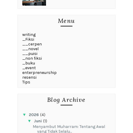
Menu
writing
_Fiksi
__cerpen
__novel
__puisi
_non fiksi
_buku
_event
enterpreneurship
resensi
Tips
Blog Archive
▼
2026
(4)
▼
Juni
(1)
Menyambut Muharram: Tentang Awal
yang Tidak Selalu...