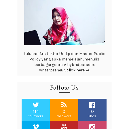
Lulusan Arsitektur Undip dan Master Public
Policy yang suka menjelajah, menulis
berbagai genre. A hybridparadox
writerpreneur.
click here →
Follow Us
114
0
0
followers
followers
likes