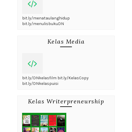
bit.ly/menataulanghidup
bit.ly/menulisbukuDN
Kelas Media
bit.ly/DNkelasfilm bit.ly/KelasCopy
bit.ly/DNkelaspuisi
Kelas Writerpreneurship