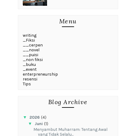
Menu
writing
_Fiksi
__cerpen
__novel
__puisi
_non fiksi
_buku
_event
enterpreneurship
resensi
Tips
Blog Archive
▼
2026
(4)
▼
Juni
(1)
Menyambut Muharram: Tentang Awal
yang Tidak Selalu...