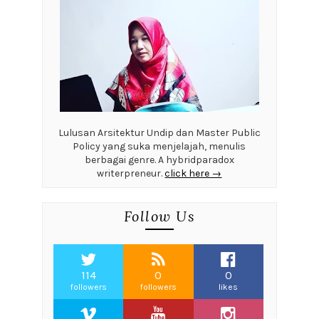
Lulusan Arsitektur Undip dan Master Public
Policy yang suka menjelajah, menulis
berbagai genre. A hybridparadox
writerpreneur.
click here →
Follow Us
114
0
0
followers
followers
likes