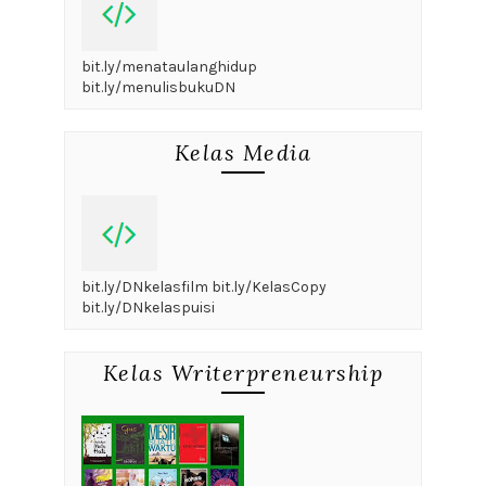
bit.ly/menataulanghidup
bit.ly/menulisbukuDN
Kelas Media
bit.ly/DNkelasfilm bit.ly/KelasCopy
bit.ly/DNkelaspuisi
Kelas Writerpreneurship