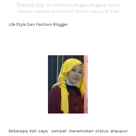
April 18, 2016
advertorial
,
blogger
,
blogging
,
buzzer
,
Campus
,
creative
,
endorsment
,
fashion
,
Life
,
ootd
,
Style
Life Style Dan Fashion Blogger
Beberapa kali saya sempat menemukan status ataupun