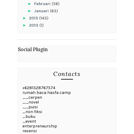
►
Februari
(56)
►
Januari
(63)
►
2015
(143)
►
2013
(1)
Social Plugin
Contacts
+6281328767574
rumah baca hasfa camp
__cerpen
__novel
__puisi
_non fiksi
_buku
_event
enterpreneurship
resensi