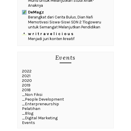
Murid untuk Melanjutkan Studi Anak-
Anaknya
DeMagz
‎Berangkat dari Cerita Bulus, Dian Nafi
Memotivasi Siswa-Siswi SDN 2 Tlogoweru
untuk Semangat Melanjutkan Pendidikan
w r i t r a v e l i c i o u s
Menjadi juri konten kreatif
Events
2022
2021
2020
2019
2018
_Non Fiksi
_People Development
_Enterpreneurship
Pelatihan
_Blog
_Digital Marketing
Events