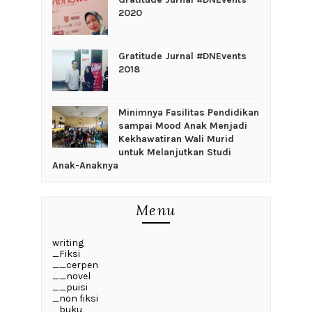
2020
Gratitude Jurnal #DNEvents
2018
‎Minimnya Fasilitas Pendidikan
sampai Mood Anak Menjadi
Kekhawatiran Wali Murid
untuk Melanjutkan Studi
Anak-Anaknya
Menu
writing
_Fiksi
__cerpen
__novel
__puisi
_non fiksi
_buku