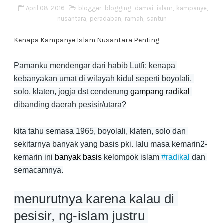
April 08, 2016
blogger
,
blogging
,
damai
,
islam
,
kampanye
,
nusantara
,
peradaban
,
ramah
,
santun
Kenapa Kampanye Islam Nusantara Penting
Pamanku mendengar dari habib Lutfi: kenapa 
kebanyakan umat di wilayah kidul seperti boyolali, 
solo, klaten, jogja dst cenderung 
gampang radikal 
dibanding daerah pesisir/utara?
kita tahu semasa 1965, boyolali, klaten, solo dan 
sekitarnya banyak yang basis pki. lalu masa kemarin2-
kemarin ini 
banyak basis
 kelompok islam 
#radikal
 dan 
semacamnya.
menurutnya karena kalau di 
pesisir, ng-islam justru 