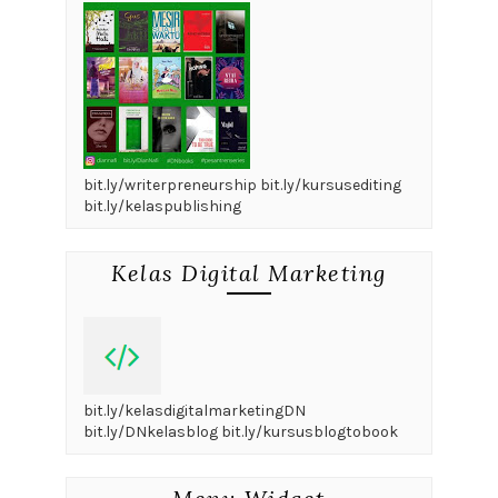
bit.ly/writerpreneurship bit.ly/kursusediting
bit.ly/kelaspublishing
Kelas Digital Marketing
bit.ly/kelasdigitalmarketingDN
bit.ly/DNkelasblog bit.ly/kursusblogtobook