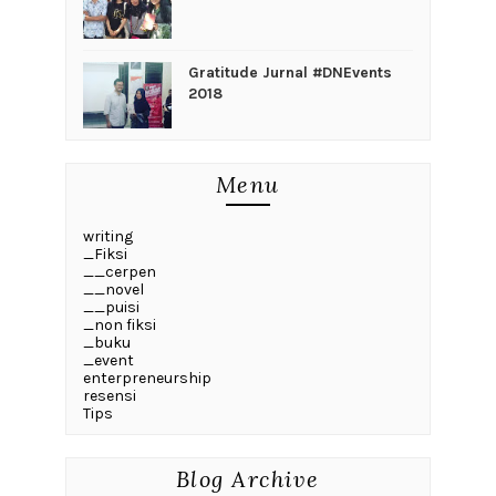
Gratitude Jurnal #DNEvents
2018
Menu
writing
_Fiksi
__cerpen
__novel
__puisi
_non fiksi
_buku
_event
enterpreneurship
resensi
Tips
Blog Archive