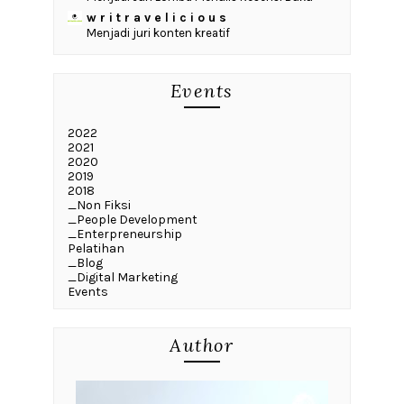
w r i t r a v e l i c i o u s
Menjadi juri konten kreatif
Events
2022
2021
2020
2019
2018
_Non Fiksi
_People Development
_Enterpreneurship
Pelatihan
_Blog
_Digital Marketing
Events
Author