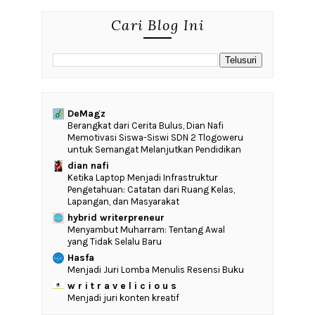
Cari Blog Ini
DeMagz
‎Berangkat dari Cerita Bulus, Dian Nafi
Memotivasi Siswa-Siswi SDN 2 Tlogoweru
untuk Semangat Melanjutkan Pendidikan
dian nafi
Ketika Laptop Menjadi Infrastruktur
Pengetahuan: Catatan dari Ruang Kelas,
Lapangan, dan Masyarakat
hybrid writerpreneur
Menyambut Muharram: Tentang Awal
yang Tidak Selalu Baru
Hasfa
Menjadi Juri Lomba Menulis Resensi Buku
w r i t r a v e l i c i o u s
Menjadi juri konten kreatif