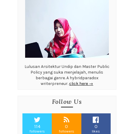
Lulusan Arsitektur Undip dan Master Public
Policy yang suka menjelajah, menulis
berbagai genre. A hybridparadox
writerpreneur.
click here →
Follow Us
114
0
0
followers
followers
likes