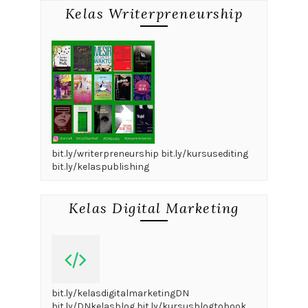
Kelas Writerpreneurship
bit.ly/writerpreneurship bit.ly/kursusediting
bit.ly/kelaspublishing
Kelas Digital Marketing
bit.ly/kelasdigitalmarketingDN
bit.ly/DNkelasblog bit.ly/kursusblogtobook