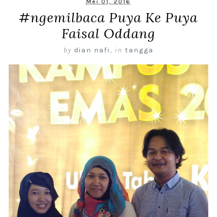
Mei 01, 2016
#ngemilbaca Puya Ke Puya
Faisal Oddang
by
dian nafi
,
in
tangga