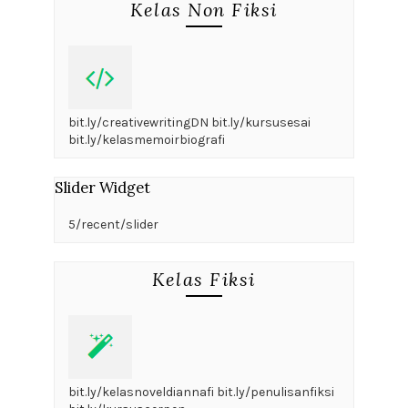
Kelas Non Fiksi
bit.ly/creativewritingDN bit.ly/kursusesai
bit.ly/kelasmemoirbiografi
Slider Widget
5/recent/slider
Kelas Fiksi
bit.ly/kelasnoveldiannafi bit.ly/penulisanfiksi