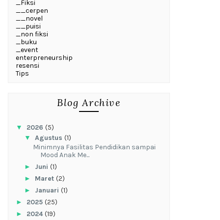
_Fiksi
__cerpen
__novel
__puisi
_non fiksi
_buku
_event
enterpreneurship
resensi
Tips
Blog Archive
▼
2026
(5)
▼
Agustus
(1)
‎Minimnya Fasilitas Pendidikan sampai
Mood Anak Me...
►
Juni
(1)
►
Maret
(2)
►
Januari
(1)
►
2025
(25)
►
2024
(19)