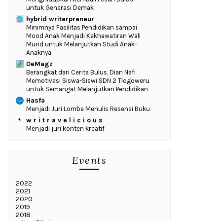
untuk Generasi Demak
hybrid writerpreneur
‎Minimnya Fasilitas Pendidikan sampai
Mood Anak Menjadi Kekhawatiran Wali
Murid untuk Melanjutkan Studi Anak-
Anaknya
DeMagz
‎Berangkat dari Cerita Bulus, Dian Nafi
Memotivasi Siswa-Siswi SDN 2 Tlogoweru
untuk Semangat Melanjutkan Pendidikan
Hasfa
Menjadi Juri Lomba Menulis Resensi Buku
w r i t r a v e l i c i o u s
Menjadi juri konten kreatif
Events
2022
2021
2020
2019
2018