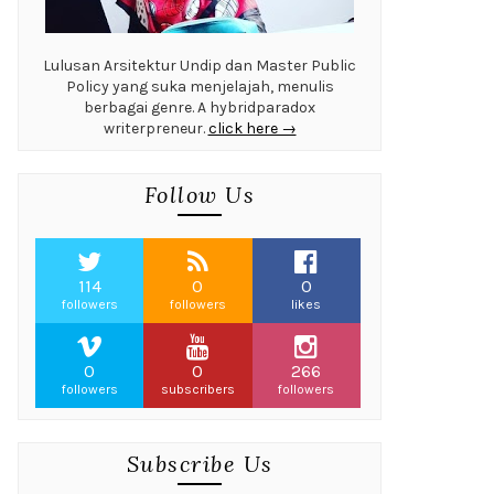
Lulusan Arsitektur Undip dan Master Public
Policy yang suka menjelajah, menulis
berbagai genre. A hybridparadox
writerpreneur.
click here →
Follow Us
114
0
0
followers
followers
likes
0
0
266
followers
subscribers
followers
Subscribe Us