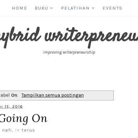
HOME
BUKU
PELATIHAN
EVENTS
hybrid writerpreneu
improving writerpreneurship
label
On
.
Tampilkan semua postingan
i 15, 2016
Going On
 nafi
,
in
terus