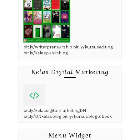
bit.ly/writerpreneurship bit.ly/kursusediting
bit.ly/kelaspublishing
Kelas Digital Marketing
bit.ly/kelasdigitalmarketingDN
bit.ly/DNkelasblog bit.ly/kursusblogtobook
Menu Widget