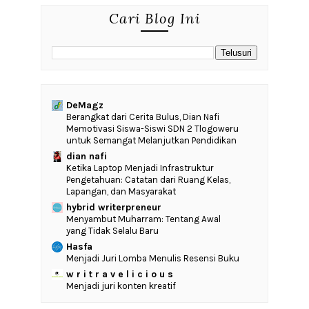
Cari Blog Ini
DeMagz
‎Berangkat dari Cerita Bulus, Dian Nafi
Memotivasi Siswa-Siswi SDN 2 Tlogoweru
untuk Semangat Melanjutkan Pendidikan
dian nafi
Ketika Laptop Menjadi Infrastruktur
Pengetahuan: Catatan dari Ruang Kelas,
Lapangan, dan Masyarakat
hybrid writerpreneur
Menyambut Muharram: Tentang Awal
yang Tidak Selalu Baru
Hasfa
Menjadi Juri Lomba Menulis Resensi Buku
w r i t r a v e l i c i o u s
Menjadi juri konten kreatif