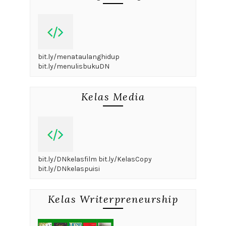
bit.ly/menataulanghidup
bit.ly/menulisbukuDN
Kelas Media
bit.ly/DNkelasfilm bit.ly/KelasCopy
bit.ly/DNkelaspuisi
Kelas Writerpreneurship