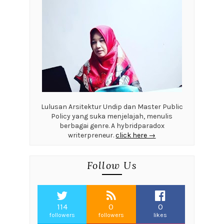
Lulusan Arsitektur Undip dan Master Public
Policy yang suka menjelajah, menulis
berbagai genre. A hybridparadox
writerpreneur.
click here →
Follow Us
114
0
0
followers
followers
likes