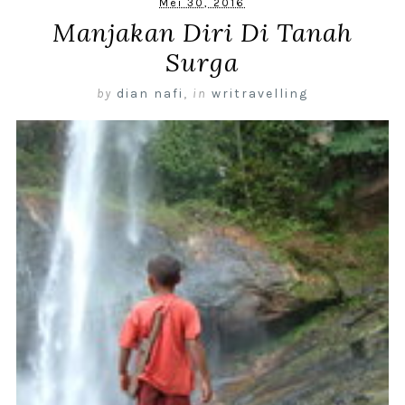
Mei 30, 2016
Manjakan Diri Di Tanah
Surga
by
dian nafi
,
in
writravelling