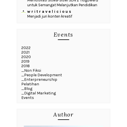
Memotivasi Siswa-Siswi SDN 2 Tlogoweru
untuk Semangat Melanjutkan Pendidikan
w r i t r a v e l i c i o u s
Menjadi juri konten kreatif
Events
2022
2021
2020
2019
2018
_Non Fiksi
_People Development
_Enterpreneurship
Pelatihan
_Blog
_Digital Marketing
Events
Author