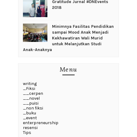
Gratitude Jurnal #DNEvents
2018
‎Minimnya Fasilitas Pendidikan
sampai Mood Anak Menjadi
Kekhawatiran Wali Murid
untuk Melanjutkan Studi
Anak-Anaknya
Menu
writing
_Fiksi
__cerpen
__novel
__puisi
_non fiksi
_buku
_event
enterpreneurship
resensi
Tips