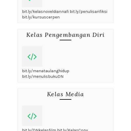
bit.ly/kelasnoveldiannafi bit.ly/penulisanfiksi
bit.ly/kursuscerpen
Kelas Pengembangan Diri
bit.ly/menataulanghidup
bit.ly/menulisbukuDN
Kelas Media
bit.ly/DNkelasfilm bit.ly/KelasCopy