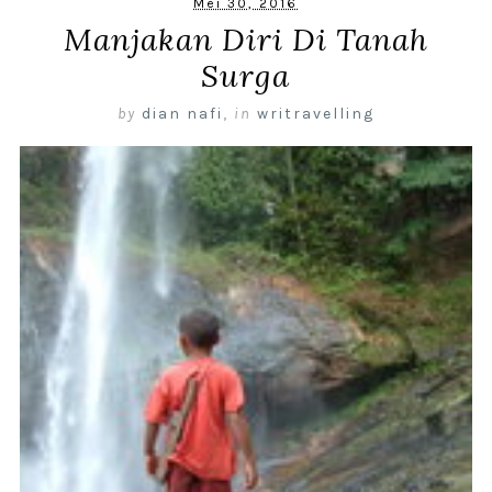
Mei 30, 2016
Manjakan Diri Di Tanah
Surga
by
dian nafi
,
in
writravelling