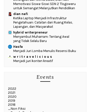
Memotivasi Siswa-Siswi SDN 2 Tlogoweru
untuk Semangat Melanjutkan Pendidikan
dian nafi
Ketika Laptop Menjadi Infrastruktur
Pengetahuan: Catatan dari Ruang Kelas,
Lapangan, dan Masyarakat
hybrid writerpreneur
Menyambut Muharram: Tentang Awal
yang Tidak Selalu Baru
Hasfa
Menjadi Juri Lomba Menulis Resensi Buku
w r i t r a v e l i c i o u s
Menjadi juri konten kreatif
Events
2022
2021
2020
2019
2018
_Non Fiksi