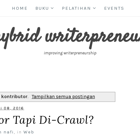
HOME
BUKU
PELATIHAN
EVENTS
hybrid writerpreneu
improving writerpreneurship
l
kontributor
.
Tampilkan semua postingan
i 08, 2016
tor Tapi Di-Crawl?
n nafi
,
in
Web