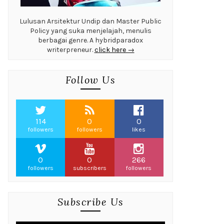
Lulusan Arsitektur Undip dan Master Public
Policy yang suka menjelajah, menulis
berbagai genre. A hybridparadox
writerpreneur.
click here →
Follow Us
114
0
0
followers
followers
likes
0
0
266
followers
subscribers
followers
Subscribe Us