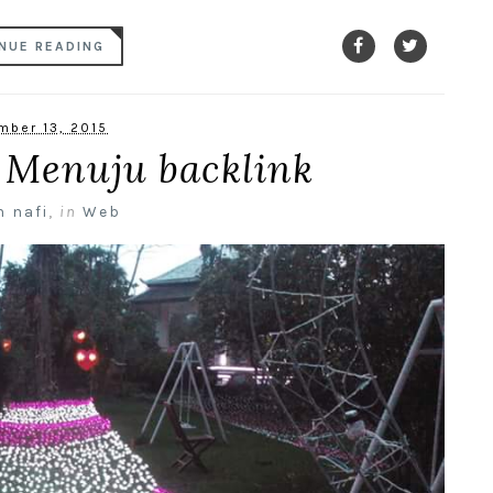
NUE READING
mber 13, 2015
 Menuju backlink
n nafi
,
in
Web