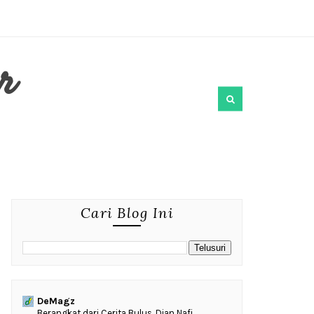
r
Cari Blog Ini
DeMagz
‎Berangkat dari Cerita Bulus, Dian Nafi