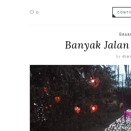
0
CONTI
Dese
Banyak Jalan
by
dia