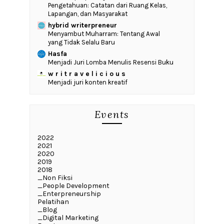
Pengetahuan: Catatan dari Ruang Kelas,
Lapangan, dan Masyarakat
hybrid writerpreneur
Menyambut Muharram: Tentang Awal
yang Tidak Selalu Baru
Hasfa
Menjadi Juri Lomba Menulis Resensi Buku
w r i t r a v e l i c i o u s
Menjadi juri konten kreatif
Events
2022
2021
2020
2019
2018
_Non Fiksi
_People Development
_Enterpreneurship
Pelatihan
_Blog
_Digital Marketing