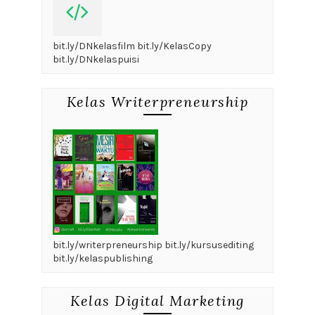
bit.ly/DNkelasfilm bit.ly/KelasCopy
bit.ly/DNkelaspuisi
Kelas Writerpreneurship
bit.ly/writerpreneurship bit.ly/kursusediting
bit.ly/kelaspublishing
Kelas Digital Marketing