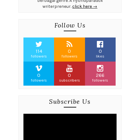
berbagai genre. A hybridparadox
writerpreneur.
click here →
Follow Us
114
0
0
followers
followers
likes
0
0
266
followers
subscribers
followers
Subscribe Us