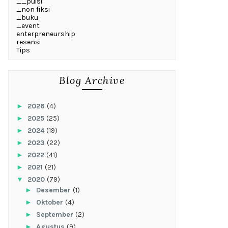
__puisi
_non fiksi
_buku
_event
enterpreneurship
resensi
Tips
Blog Archive
►
2026
(4)
►
2025
(25)
►
2024
(19)
►
2023
(22)
►
2022
(41)
►
2021
(21)
▼
2020
(79)
►
Desember
(1)
►
Oktober
(4)
►
September
(2)
►
Agustus
(9)