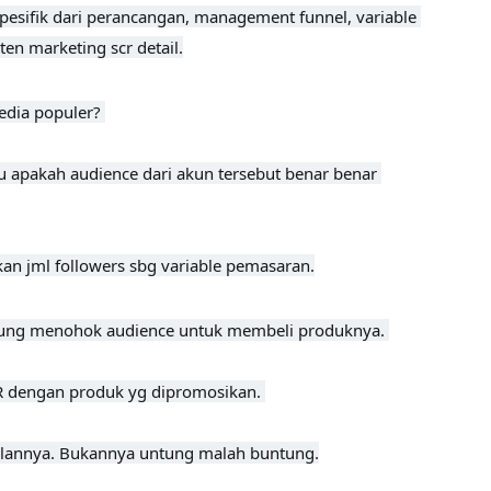
esifik dari perancangan, management funnel, variable 
en marketing scr detail.
dia populer? 

u apakah audience dari akun tersebut benar benar 
an jml followers sbg variable pemasaran.
sung menohok audience untuk membeli produknya. 

R dengan produk yg dipromosikan. 

iklannya. Bukannya untung malah buntung.