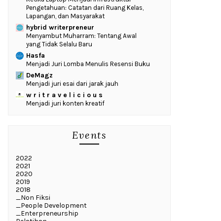
Pengetahuan: Catatan dari Ruang Kelas,
Lapangan, dan Masyarakat
hybrid writerpreneur
Menyambut Muharram: Tentang Awal
yang Tidak Selalu Baru
Hasfa
Menjadi Juri Lomba Menulis Resensi Buku
DeMagz
Menjadi juri esai dari jarak jauh
w r i t r a v e l i c i o u s
Menjadi juri konten kreatif
Events
2022
2021
2020
2019
2018
_Non Fiksi
_People Development
_Enterpreneurship