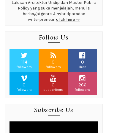
Lulusan Arsitektur Undip dan Master Public
Policy yang suka menjelajah, menulis
berbagai genre. A hybridparadox
writerpreneur.
click here →
Follow Us
114
0
0
followers
followers
likes
0
0
266
followers
subscribers
followers
Subscribe Us