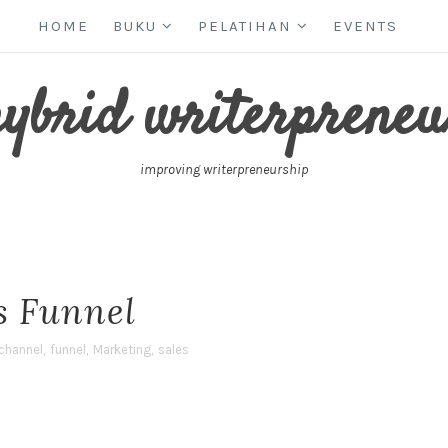
HOME
BUKU
PELATIHAN
EVENTS
hybrid writerpreneu
improving writerpreneurship
s Funnel
channel
,
funnel
,
Marketing
,
sales