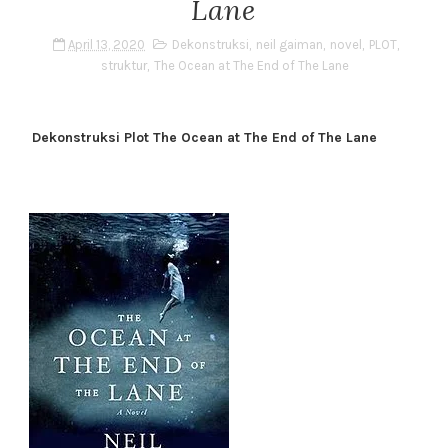
Lane
April 13, 2020
Dekonstruksi
,
neil gaiman
,
novel
,
PLOT
,
struktur
,
The Ocean at The End of The Lane
Dekonstruksi Plot The Ocean at The End of The Lane