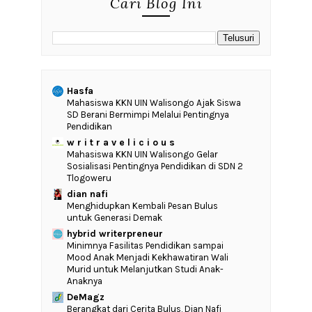
Cari Blog Ini
Hasfa
Mahasiswa KKN UIN Walisongo Ajak Siswa
SD Berani Bermimpi Melalui Pentingnya
Pendidikan
w r i t r a v e l i c i o u s
Mahasiswa KKN UIN Walisongo Gelar
Sosialisasi Pentingnya Pendidikan di SDN 2
Tlogoweru
dian nafi
Menghidupkan Kembali Pesan Bulus
untuk Generasi Demak
hybrid writerpreneur
‎Minimnya Fasilitas Pendidikan sampai
Mood Anak Menjadi Kekhawatiran Wali
Murid untuk Melanjutkan Studi Anak-
Anaknya
DeMagz
‎Berangkat dari Cerita Bulus, Dian Nafi