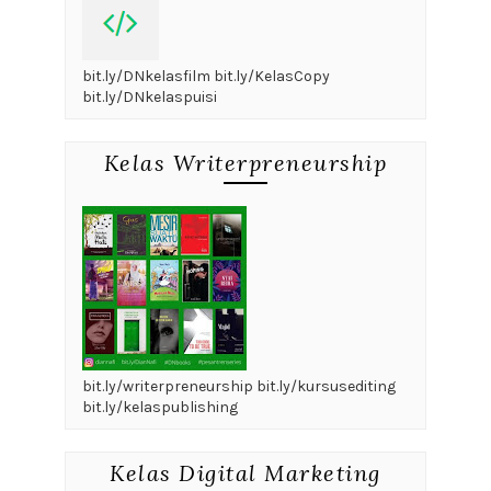
bit.ly/DNkelasfilm bit.ly/KelasCopy
bit.ly/DNkelaspuisi
Kelas Writerpreneurship
bit.ly/writerpreneurship bit.ly/kursusediting
bit.ly/kelaspublishing
Kelas Digital Marketing