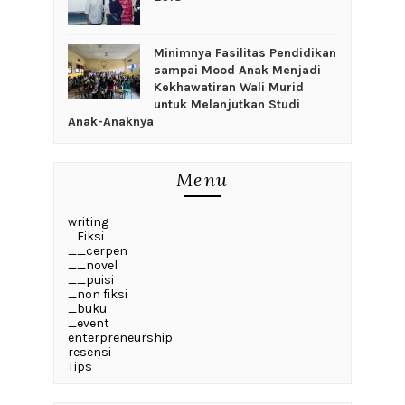
‎Minimnya Fasilitas Pendidikan
sampai Mood Anak Menjadi
Kekhawatiran Wali Murid
untuk Melanjutkan Studi
Anak-Anaknya
Menu
writing
_Fiksi
__cerpen
__novel
__puisi
_non fiksi
_buku
_event
enterpreneurship
resensi
Tips