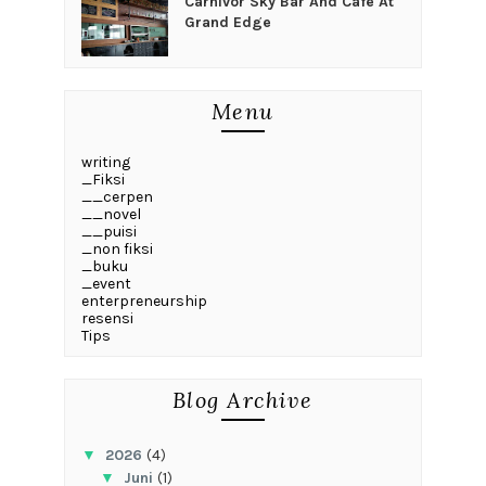
Carnivor Sky Bar And Cafe At
Grand Edge
Menu
writing
_Fiksi
__cerpen
__novel
__puisi
_non fiksi
_buku
_event
enterpreneurship
resensi
Tips
Blog Archive
▼
2026
(4)
▼
Juni
(1)