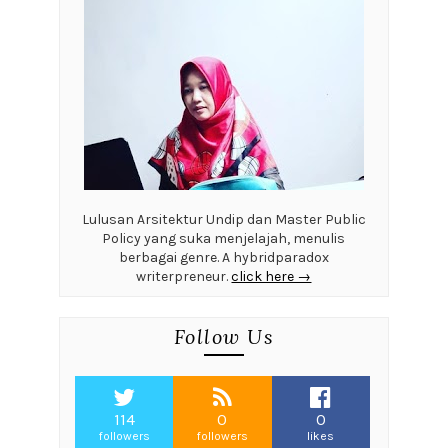
Lulusan Arsitektur Undip dan Master Public
Policy yang suka menjelajah, menulis
berbagai genre. A hybridparadox
writerpreneur.
click here →
Follow Us
114
0
0
followers
followers
likes