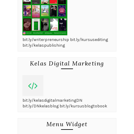
bit.ly/writerpreneurship bit.ly/kursusediting
bit.ly/kelaspublishing
Kelas Digital Marketing
bit.ly/kelasdigitalmarketingDN
bit.ly/DNkelasblog bit.ly/kursusblogtobook
Menu Widget