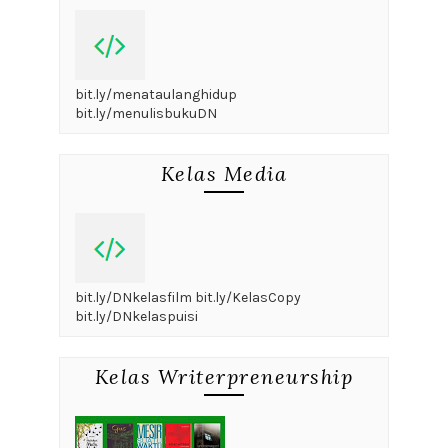
bit.ly/menataulanghidup
bit.ly/menulisbukuDN
Kelas Media
bit.ly/DNkelasfilm bit.ly/KelasCopy
bit.ly/DNkelaspuisi
Kelas Writerpreneurship