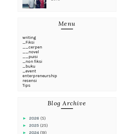
Menu
writing
_Fiksi
__cerpen
__novel
__puisi
_non fiksi
_buku
_event
enterpreneurship
resensi
Tips
Blog Archive
►
2026
(5)
►
2025
(25)
►
2024
(19)