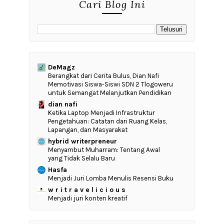
Cari Blog Ini
DeMagz
‎Berangkat dari Cerita Bulus, Dian Nafi
Memotivasi Siswa-Siswi SDN 2 Tlogoweru
untuk Semangat Melanjutkan Pendidikan
dian nafi
Ketika Laptop Menjadi Infrastruktur
Pengetahuan: Catatan dari Ruang Kelas,
Lapangan, dan Masyarakat
hybrid writerpreneur
Menyambut Muharram: Tentang Awal
yang Tidak Selalu Baru
Hasfa
Menjadi Juri Lomba Menulis Resensi Buku
w r i t r a v e l i c i o u s
Menjadi juri konten kreatif