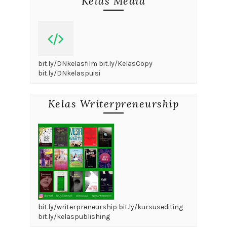
Kelas Media
bit.ly/DNkelasfilm bit.ly/KelasCopy
bit.ly/DNkelaspuisi
Kelas Writerpreneurship
bit.ly/writerpreneurship bit.ly/kursusediting
bit.ly/kelaspublishing