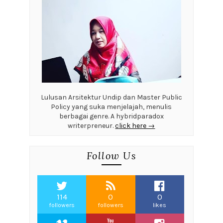
Lulusan Arsitektur Undip dan Master Public
Policy yang suka menjelajah, menulis
berbagai genre. A hybridparadox
writerpreneur.
click here →
Follow Us
114
0
0
followers
followers
likes