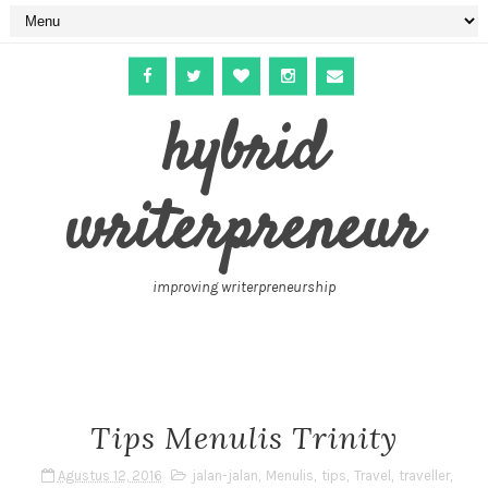
hybrid
writerpreneur
improving writerpreneurship
Tips Menulis Trinity
Agustus 12, 2016
jalan-jalan
,
Menulis
,
tips
,
Travel
,
traveller
,