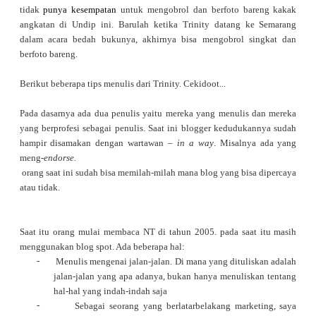
tidak
punya kesempatan
untuk mengobrol dan berfoto bareng kakak
angkatan di Undip ini. Barulah ketika Trinity datang ke Semarang
dalam acara bedah bukunya, akhirnya bisa mengobrol singkat dan
berfoto bareng.
Berikut beberapa tips menulis dari Trinity. Cekidoot...
Pada dasarnya ada dua penulis yaitu mereka yang menulis dan mereka
ya
ng berprofesi sebagai penulis. Saat ini blogger kedudukannya sudah
hampir disamakan dengan wartawan –
in a way
. Misalnya ada yang
meng-
endorse.
orang saat ini sudah bisa memilah-milah mana blog yang bisa dipercaya
atau tidak.
Saat itu orang mulai membaca NT di tahun 2005. pada saat itu masih
menggunakan blog spot. Ada beberapa hal:
-
Menulis mengenai jalan-jalan. Di mana yang dituliskan adalah
jalan-jalan yang apa adanya, bukan hanya menuliskan tentang
hal-hal yang indah-indah saja
-
Sebagai seorang yang berlatarbelakang marketing, saya