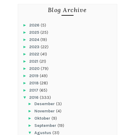
Blog Archive
►
2026
(5)
►
2025
(25)
►
2024
(19)
►
2023
(22)
►
2022
(41)
►
2021
(21)
►
2020
(79)
►
2019
(49)
►
2018
(28)
►
2017
(65)
▼
2016
(333)
►
Desember
(3)
►
November
(4)
►
Oktober
(9)
►
September
(19)
▼
Agustus
(31)