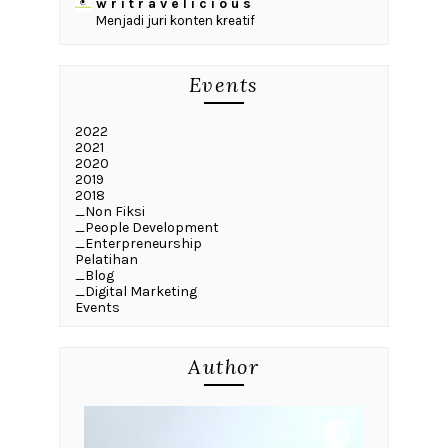
w r i t r a v e l i c i o u s
Menjadi juri konten kreatif
Events
2022
2021
2020
2019
2018
_Non Fiksi
_People Development
_Enterpreneurship
Pelatihan
_Blog
_Digital Marketing
Events
Author