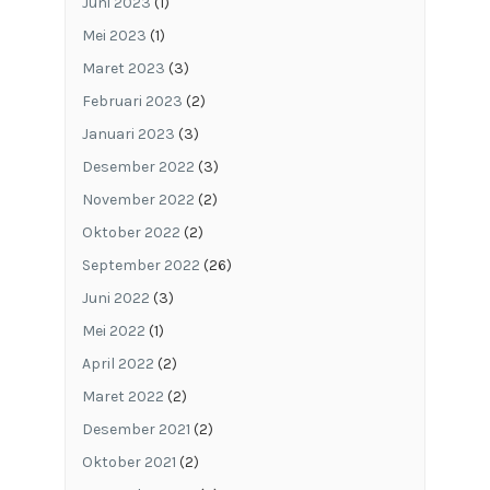
Juni 2023
(1)
Mei 2023
(1)
Maret 2023
(3)
Februari 2023
(2)
Januari 2023
(3)
Desember 2022
(3)
November 2022
(2)
Oktober 2022
(2)
September 2022
(26)
Juni 2022
(3)
Mei 2022
(1)
April 2022
(2)
Maret 2022
(2)
Desember 2021
(2)
Oktober 2021
(2)