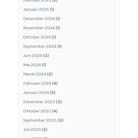
Februari 2025
(2)
Januari 2025
(1)
Desember 2024
(1)
November 2024
(1)
Oktober 2024
(1)
September 2024
(1)
Juni 2024
(3)
Mei 2024
(1)
Maret 2024
(2)
Februari 2024
(4)
Januari 2024
(5)
Desember 2023
(3)
Oktober 2023
(4)
September 2023
(3)
Juli 2023
(2)