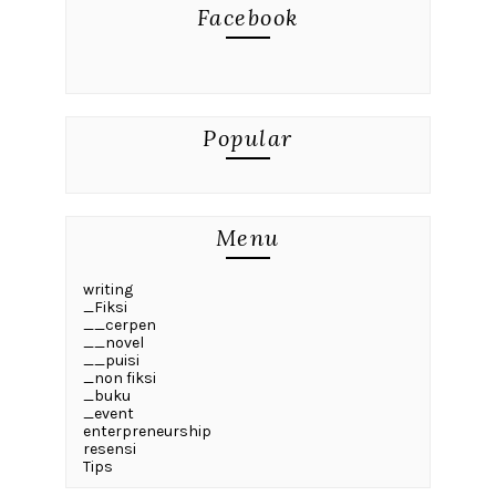
Facebook
Popular
Menu
writing
_Fiksi
__cerpen
__novel
__puisi
_non fiksi
_buku
_event
enterpreneurship
resensi
Tips