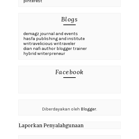
pinterest
Blogs
demagz journal and events
hasfa publishing and institute
writravelicious writraveler
dian nafi author blogger trainer
hybrid writerpreneur
Facebook
Diberdayakan oleh
Blogger
.
Laporkan Penyalahgunaan