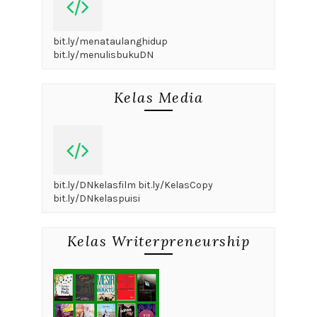
bit.ly/menataulanghidup
bit.ly/menulisbukuDN
Kelas Media
bit.ly/DNkelasfilm bit.ly/KelasCopy
bit.ly/DNkelaspuisi
Kelas Writerpreneurship