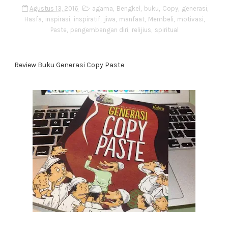
Agustus 13, 2016
agama
,
Bengkel
,
buku
,
Copy
,
generasi
,
Hasfa
,
inspirasi
,
inspiratif
,
jiwa
,
manfaat
,
Membeli
,
motivasi
,
Paste
,
pengembangan diri
,
relijius
,
spiritual
Review Buku Generasi Copy Paste