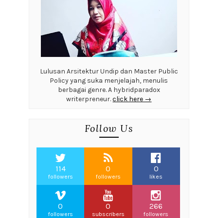
Lulusan Arsitektur Undip dan Master Public
Policy yang suka menjelajah, menulis
berbagai genre. A hybridparadox
writerpreneur.
click here →
Follow Us
114
0
0
followers
followers
likes
0
0
266
followers
subscribers
followers