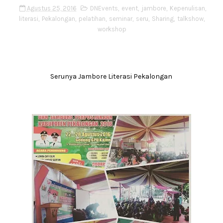
Agustus 25, 2016
DNEvents
,
event
,
jambore
,
Kepenulisan
,
literasi
,
Pekalongan
,
pelatihan
,
seminar
,
seru
,
Sharing
,
talkshow
,
workshop
Serunya Jambore Literasi Pekalongan