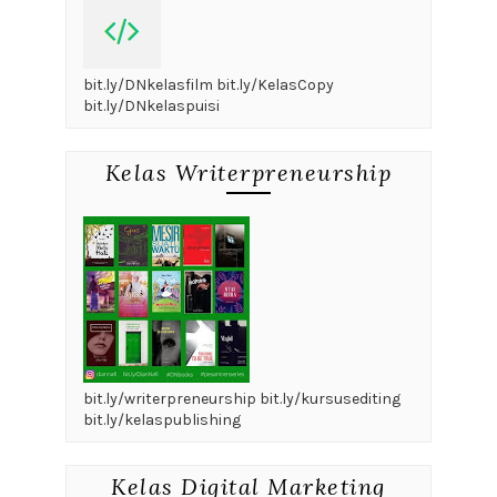
bit.ly/DNkelasfilm bit.ly/KelasCopy
bit.ly/DNkelaspuisi
Kelas Writerpreneurship
bit.ly/writerpreneurship bit.ly/kursusediting
bit.ly/kelaspublishing
Kelas Digital Marketing