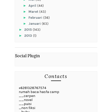
►
April
(44)
►
Maret
(43)
►
Februari
(56)
►
Januari
(63)
►
2015
(143)
►
2013
(1)
Social Plugin
Contacts
+6281328767574
rumah baca hasfa camp
__cerpen
__novel
__puisi
_non fiksi
_buku