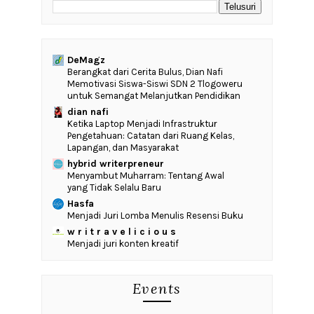
DeMagz
‎Berangkat dari Cerita Bulus, Dian Nafi
Memotivasi Siswa-Siswi SDN 2 Tlogoweru
untuk Semangat Melanjutkan Pendidikan
dian nafi
Ketika Laptop Menjadi Infrastruktur
Pengetahuan: Catatan dari Ruang Kelas,
Lapangan, dan Masyarakat
hybrid writerpreneur
Menyambut Muharram: Tentang Awal
yang Tidak Selalu Baru
Hasfa
Menjadi Juri Lomba Menulis Resensi Buku
w r i t r a v e l i c i o u s
Menjadi juri konten kreatif
Events