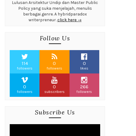
Lulusan Arsitektur Undip dan Master Public
Policy yang suka menjelajah, menulis
berbagai genre. A hybridparadox
writerpreneur.
click here →
Follow Us
114
0
0
followers
followers
likes
0
0
266
followers
subscribers
followers
Subscribe Us