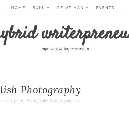
HOME
BUKU
PELATIHAN
EVENTS
hybrid writerpreneu
improving writerpreneurship
ylish Photography
afi
,
kiat
,
photo
,
Photography
,
Style
,
stylish
,
tips