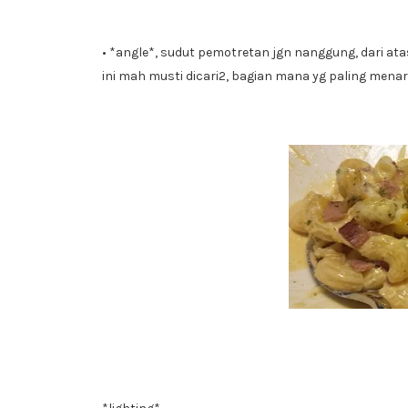
• *angle*, sudut pemotretan jgn nanggung, dari atas 
ini mah musti dicari2, bagian mana yg paling menar