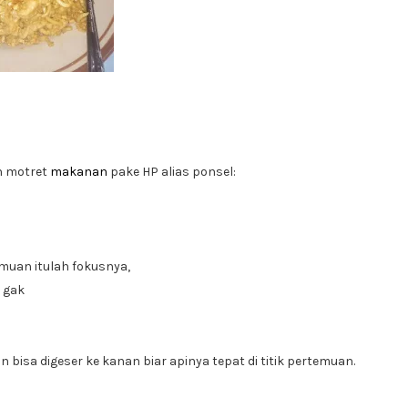
an motret
makanan
pake HP alias ponsel:
emuan itulah fokusnya,
r gak
in bisa digeser ke kanan biar apinya tepat di titik pertemuan.