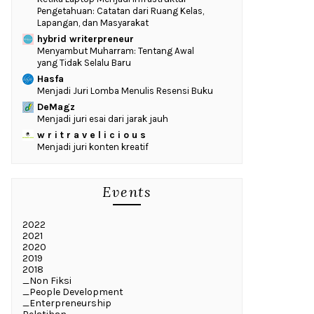
Pengetahuan: Catatan dari Ruang Kelas,
Lapangan, dan Masyarakat
hybrid writerpreneur
Menyambut Muharram: Tentang Awal
yang Tidak Selalu Baru
Hasfa
Menjadi Juri Lomba Menulis Resensi Buku
DeMagz
Menjadi juri esai dari jarak jauh
w r i t r a v e l i c i o u s
Menjadi juri konten kreatif
Events
2022
2021
2020
2019
2018
_Non Fiksi
_People Development
_Enterpreneurship