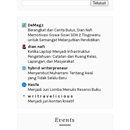
DeMagz
‎Berangkat dari Cerita Bulus, Dian Nafi
Memotivasi Siswa-Siswi SDN 2 Tlogoweru
untuk Semangat Melanjutkan Pendidikan
dian nafi
Ketika Laptop Menjadi Infrastruktur
Pengetahuan: Catatan dari Ruang Kelas,
Lapangan, dan Masyarakat
hybrid writerpreneur
Menyambut Muharram: Tentang Awal
yang Tidak Selalu Baru
Hasfa
Menjadi Juri Lomba Menulis Resensi Buku
w r i t r a v e l i c i o u s
Menjadi juri konten kreatif
Events