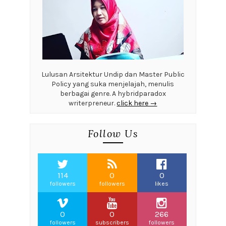
Lulusan Arsitektur Undip dan Master Public
Policy yang suka menjelajah, menulis
berbagai genre. A hybridparadox
writerpreneur.
click here →
Follow Us
114
0
0
followers
followers
likes
0
0
266
followers
subscribers
followers