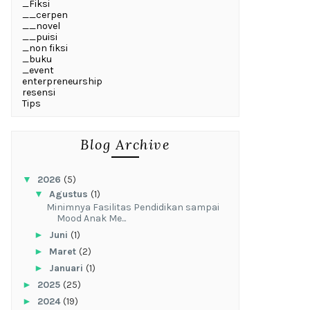
_Fiksi
__cerpen
__novel
__puisi
_non fiksi
_buku
_event
enterpreneurship
resensi
Tips
Blog Archive
▼
2026
(5)
▼
Agustus
(1)
‎Minimnya Fasilitas Pendidikan sampai
Mood Anak Me...
►
Juni
(1)
►
Maret
(2)
►
Januari
(1)
►
2025
(25)
►
2024
(19)