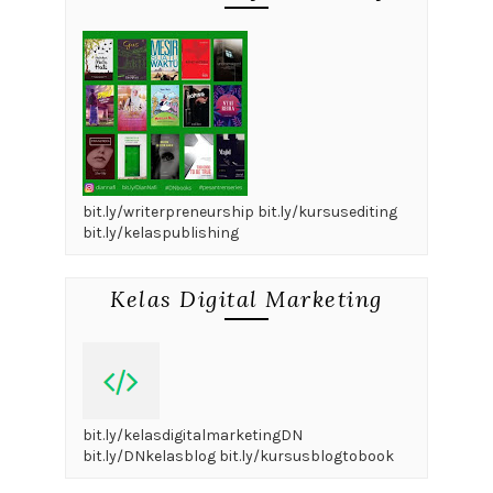
bit.ly/writerpreneurship bit.ly/kursusediting
bit.ly/kelaspublishing
Kelas Digital Marketing
bit.ly/kelasdigitalmarketingDN
bit.ly/DNkelasblog bit.ly/kursusblogtobook