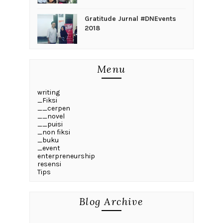
Gratitude Jurnal #DNEvents
2018
Menu
writing
_Fiksi
__cerpen
__novel
__puisi
_non fiksi
_buku
_event
enterpreneurship
resensi
Tips
Blog Archive