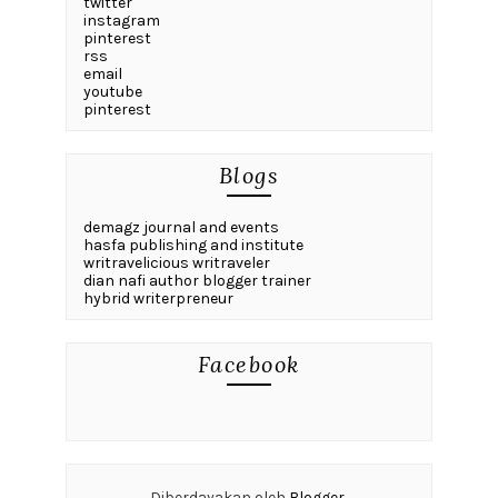
twitter
instagram
pinterest
rss
email
youtube
pinterest
Blogs
demagz journal and events
hasfa publishing and institute
writravelicious writraveler
dian nafi author blogger trainer
hybrid writerpreneur
Facebook
Diberdayakan oleh
Blogger
.