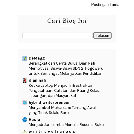
Postingan Lama
Cari Blog Ini
DeMagz
‎Berangkat dari Cerita Bulus, Dian Nafi
Memotivasi Siswa-Siswi SDN 2 Tlogoweru
untuk Semangat Melanjutkan Pendidikan
dian nafi
Ketika Laptop Menjadi Infrastruktur
Pengetahuan: Catatan dari Ruang Kelas,
Lapangan, dan Masyarakat
hybrid writerpreneur
Menyambut Muharram: Tentang Awal
yang Tidak Selalu Baru
Hasfa
Menjadi Juri Lomba Menulis Resensi Buku
w r i t r a v e l i c i o u s