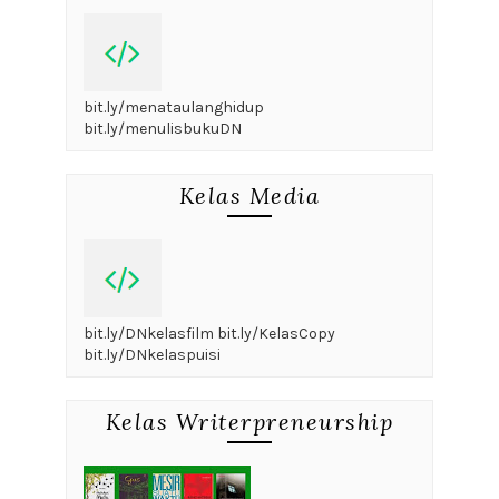
bit.ly/menataulanghidup
bit.ly/menulisbukuDN
Kelas Media
bit.ly/DNkelasfilm bit.ly/KelasCopy
bit.ly/DNkelaspuisi
Kelas Writerpreneurship