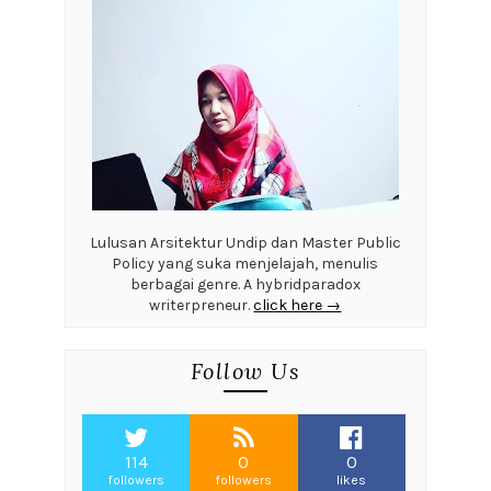
Lulusan Arsitektur Undip dan Master Public
Policy yang suka menjelajah, menulis
berbagai genre. A hybridparadox
writerpreneur.
click here →
Follow Us
114
0
0
followers
followers
likes