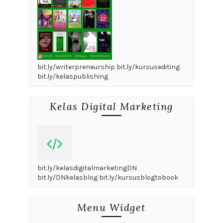
bit.ly/writerpreneurship bit.ly/kursusediting
bit.ly/kelaspublishing
Kelas Digital Marketing
bit.ly/kelasdigitalmarketingDN
bit.ly/DNkelasblog bit.ly/kursusblogtobook
Menu Widget