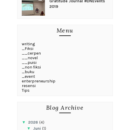
Gratitude Journal #DNEvents
2019
Menu
writing
_Fiksi
__cerpen
__novel
__puisi
_non fiksi
_buku
_event
enterpreneurship
resensi
Tips
Blog Archive
▼
2026
(4)
▼
Juni
(1)