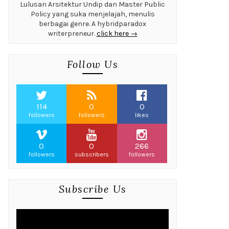
Lulusan Arsitektur Undip dan Master Public
Policy yang suka menjelajah, menulis
berbagai genre. A hybridparadox
writerpreneur.
click here →
Follow Us
114
0
0
followers
followers
likes
0
0
266
followers
subscribers
followers
Subscribe Us