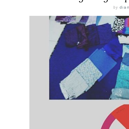
by
dian