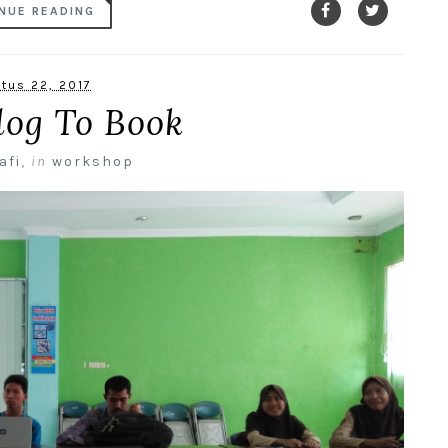
NUE READING
tus 22, 2017
log To Book
afi
,
in
workshop