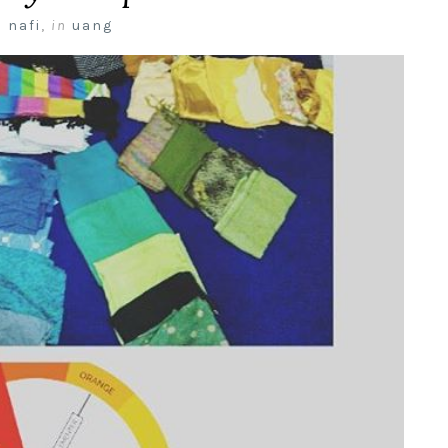
 nafi
,
in
uang