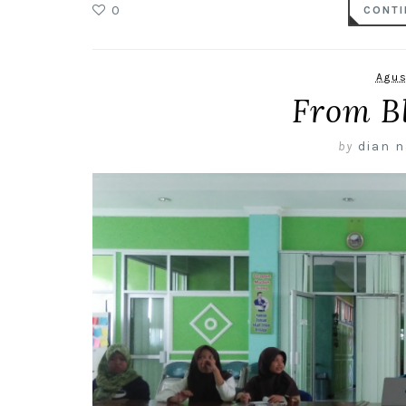
0
CONTI
Agus
From B
by
dian n