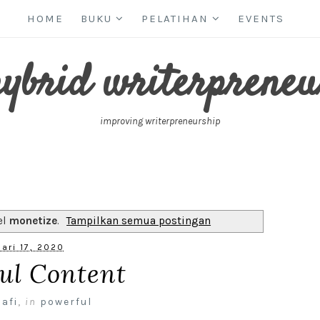
HOME
BUKU
PELATIHAN
EVENTS
hybrid writerpreneu
improving writerpreneurship
el
monetize
.
Tampilkan semua postingan
ari 17, 2020
ul Content
nafi
,
in
powerful