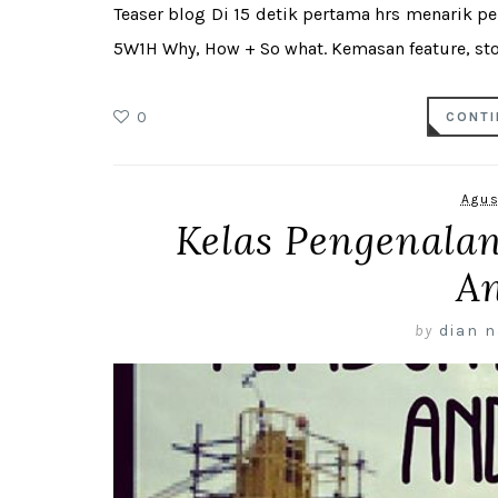
Teaser blog Di 15 detik pertama hrs menarik p
5W1H Why, How + So what. Kemasan feature, story 
0
CONTI
Agus
Kelas Pengenala
A
by
dian n