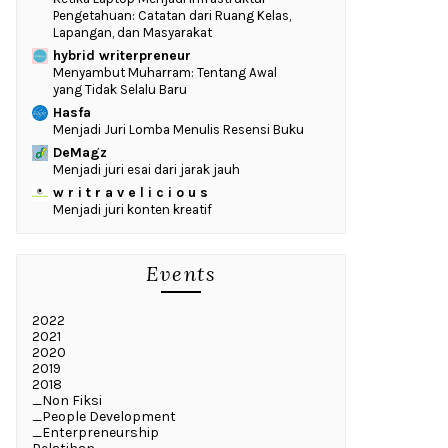
Pengetahuan: Catatan dari Ruang Kelas,
Lapangan, dan Masyarakat
hybrid writerpreneur
Menyambut Muharram: Tentang Awal
yang Tidak Selalu Baru
Hasfa
Menjadi Juri Lomba Menulis Resensi Buku
DeMagz
Menjadi juri esai dari jarak jauh
w r i t r a v e l i c i o u s
Menjadi juri konten kreatif
Events
2022
2021
2020
2019
2018
_Non Fiksi
_People Development
_Enterpreneurship