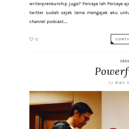
writerpreneurship juga? Percaya lah Percaya a
twitter sudah sejak lama mengajak aku un
channel podcast....
0
CONTI
Janu
Powerf
by
dian 