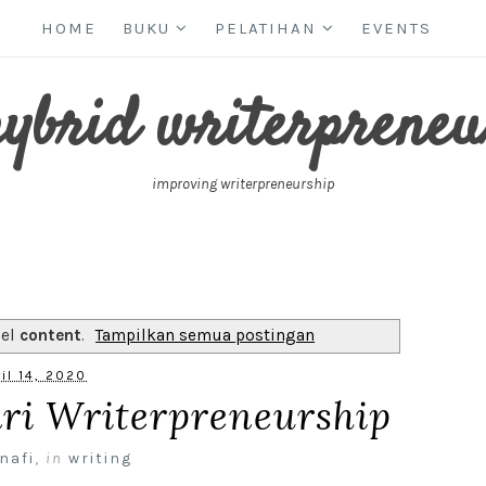
HOME
BUKU
PELATIHAN
EVENTS
hybrid writerpreneu
improving writerpreneurship
bel
content
.
Tampilkan semua postingan
il 14, 2020
ari Writerpreneurship
nafi
,
in
writing