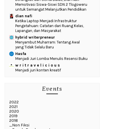
Memotivasi Siswa-Siswi SDN 2 Tlogoweru
untuk Semangat Melanjutkan Pendidikan
dian nafi
Ketika Laptop Menjadi Infrastruktur
Pengetahuan: Catatan dari Ruang Kelas,
Lapangan, dan Masyarakat
hybrid writerpreneur
Menyambut Muharram: Tentang Awal
yang Tidak Selalu Baru
Hasfa
Menjadi Juri Lomba Menulis Resensi Buku
w r i t r a v e l i c i o u s
Menjadi juri konten kreatif
Events
2022
2021
2020
2019
2018
_Non Fiksi