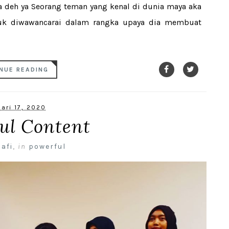
ja deh ya Seorang teman yang kenal di dunia maya aka
tuk diwawancarai dalam rangka upaya dia membuat
NUE READING
ari 17, 2020
ul Content
nafi
,
in
powerful