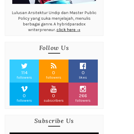
Lulusan Arsitektur Undip dan Master Public
Policy yang suka menjelajah, menulis
berbagai genre. A hybridparadox
writerpreneur.
click here →
Follow Us
114
0
0
followers
followers
likes
0
0
266
followers
subscribers
followers
Subscribe Us