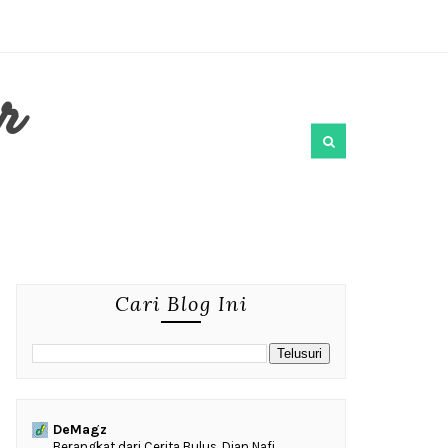
r
Cari Blog Ini
DeMagz
‎Berangkat dari Cerita Bulus, Dian Nafi