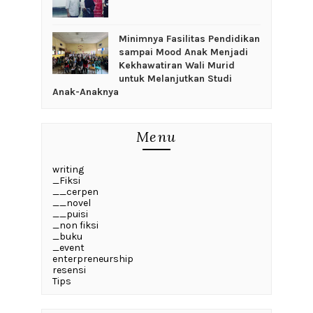
‎Minimnya Fasilitas Pendidikan
sampai Mood Anak Menjadi
Kekhawatiran Wali Murid
untuk Melanjutkan Studi
Anak-Anaknya
Menu
writing
_Fiksi
__cerpen
__novel
__puisi
_non fiksi
_buku
_event
enterpreneurship
resensi
Tips