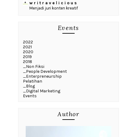
w r i t r a v e l i c i o u s
Menjadi juri konten kreatif
Events
2022
2021
2020
2019
2018
_Non Fiksi
_People Development
_Enterpreneurship
Pelatihan
_Blog
_Digital Marketing
Events
Author