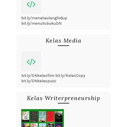
bit.ly/menataulanghidup
bit.ly/menulisbukuDN
Kelas Media
bit.ly/DNkelasfilm bit.ly/KelasCopy
bit.ly/DNkelaspuisi
Kelas Writerpreneurship