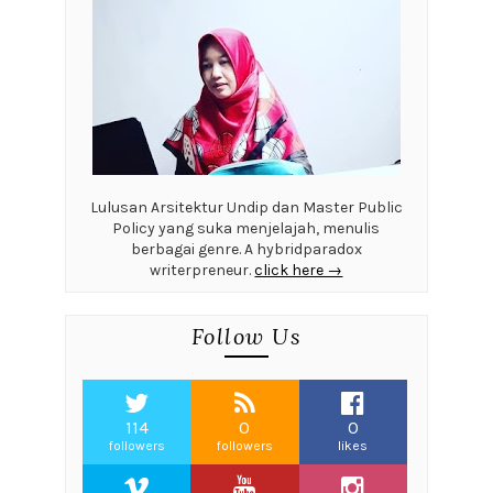
Lulusan Arsitektur Undip dan Master Public
Policy yang suka menjelajah, menulis
berbagai genre. A hybridparadox
writerpreneur.
click here →
Follow Us
114
0
0
followers
followers
likes