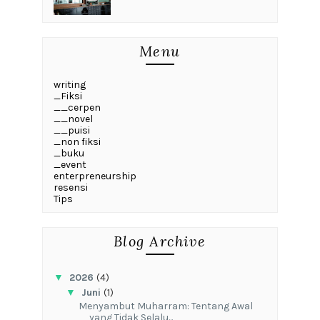
Menu
writing
_Fiksi
__cerpen
__novel
__puisi
_non fiksi
_buku
_event
enterpreneurship
resensi
Tips
Blog Archive
▼
2026
(4)
▼
Juni
(1)
Menyambut Muharram: Tentang Awal
yang Tidak Selalu...