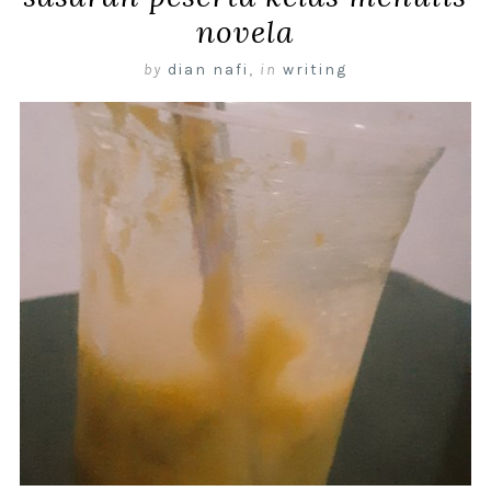
novela
by
dian nafi
,
in
writing