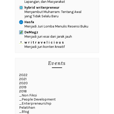
Lapangan, dan Masyarakat
hybrid writerpreneur
Menyambut Muharram: Tentang Awal
yang Tidak Selalu Baru
Hasfa
Menjadi Juri Lomba Menulis Resensi Buku
DeMagz
Menjadi juri esai dari jarak jauh
w r i t r a v e l i c i o u s
Menjadi juri konten kreatif
Events
2022
2021
2020
2019
2018
_Non Fiksi
_People Development
_Enterpreneurship
Pelatihan
_Blog