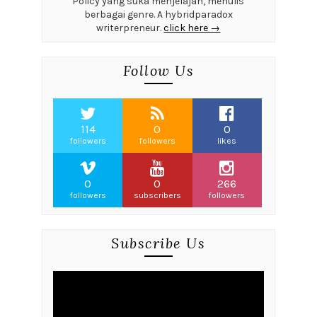
Policy yang suka menjelajah, menulis
berbagai genre. A hybridparadox
writerpreneur.
click here →
Follow Us
114
0
0
followers
followers
likes
0
0
266
followers
subscribers
followers
Subscribe Us