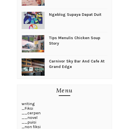
Ngeblog Supaya Dapat Duit
Tips Menulis Chicken Soup
Story
Carnivor Sky Bar And Cafe At
Grand Edge
Menu
writing
_Fiksi
__cerpen
__novel
__puisi
_non fiksi