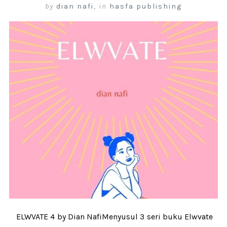
by
dian nafi
,
in
hasfa publishing
ELWVATE 4 by Dian NafiMenyusul 3 seri buku Elwvate