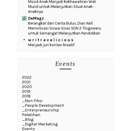
Mood Anak Menjadi Kekhawatiran Wali
Murid untuk Melanjutkan Studi Anak-
Anaknya
DeMagz
‎Berangkat dari Cerita Bulus, Dian Nafi
Memotivasi Siswa-Siswi SDN 2 Tlogoweru
untuk Semangat Melanjutkan Pendidikan
w r i t r a v e l i c i o u s
Menjadi juri konten kreatif
Events
2022
2021
2020
2019
2018
_Non Fiksi
_People Development
_Enterpreneurship
Pelatihan
_Blog
_Digital Marketing
Events