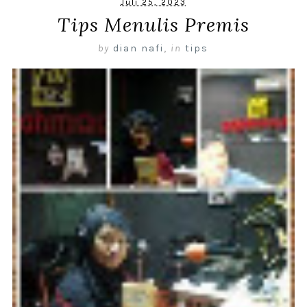
Juli 25, 2023
Tips Menulis Premis
by
dian nafi
,
in
tips