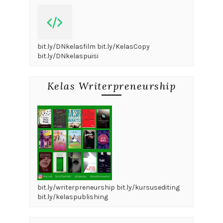
bit.ly/DNkelasfilm bit.ly/KelasCopy
bit.ly/DNkelaspuisi
Kelas Writerpreneurship
bit.ly/writerpreneurship bit.ly/kursusediting
bit.ly/kelaspublishing