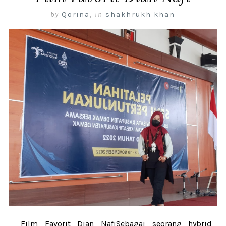
by
Qorina
,
in
shakhrukh khan
Film Favorit Dian NafiSebagai seorang hybrid