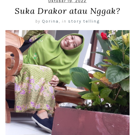
Oktober 19, 2022
Suka Drakor atau Nggak?
by
Qorina
,
in
story telling