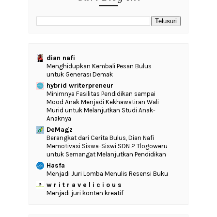
dian nafi
Menghidupkan Kembali Pesan Bulus
untuk Generasi Demak
hybrid writerpreneur
‎Minimnya Fasilitas Pendidikan sampai
Mood Anak Menjadi Kekhawatiran Wali
Murid untuk Melanjutkan Studi Anak-
Anaknya
DeMagz
‎Berangkat dari Cerita Bulus, Dian Nafi
Memotivasi Siswa-Siswi SDN 2 Tlogoweru
untuk Semangat Melanjutkan Pendidikan
Hasfa
Menjadi Juri Lomba Menulis Resensi Buku
w r i t r a v e l i c i o u s
Menjadi juri konten kreatif