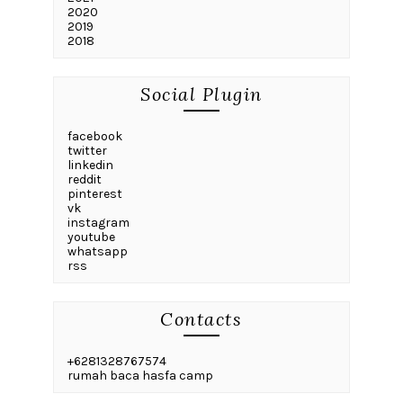
2020
2019
2018
Social Plugin
facebook
twitter
linkedin
reddit
pinterest
vk
instagram
youtube
whatsapp
rss
Contacts
+6281328767574
rumah baca hasfa camp