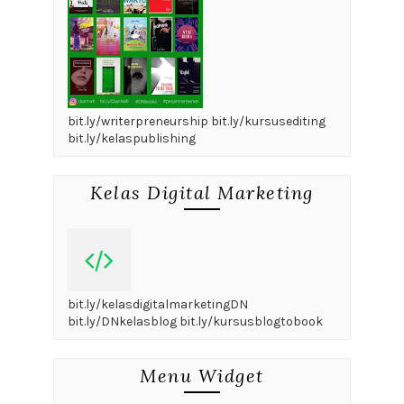
bit.ly/writerpreneurship bit.ly/kursusediting
bit.ly/kelaspublishing
Kelas Digital Marketing
bit.ly/kelasdigitalmarketingDN
bit.ly/DNkelasblog bit.ly/kursusblogtobook
Menu Widget