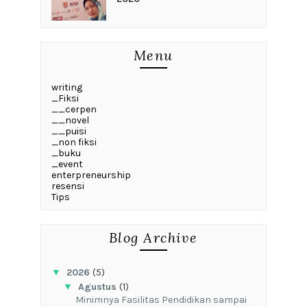
Menu
writing
_Fiksi
__cerpen
__novel
__puisi
_non fiksi
_buku
_event
enterpreneurship
resensi
Tips
Blog Archive
▼
2026
(5)
▼
Agustus
(1)
‎Minimnya Fasilitas Pendidikan sampai