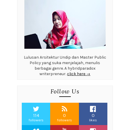
Lulusan Arsitektur Undip dan Master Public
Policy yang suka menjelajah, menulis
berbagai genre. A hybridparadox
writerpreneur.
click here →
Follow Us
114
0
0
followers
followers
likes