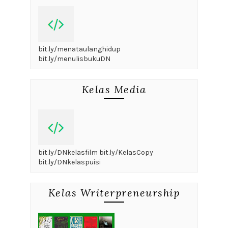
bit.ly/menataulanghidup
bit.ly/menulisbukuDN
Kelas Media
bit.ly/DNkelasfilm bit.ly/KelasCopy
bit.ly/DNkelaspuisi
Kelas Writerpreneurship