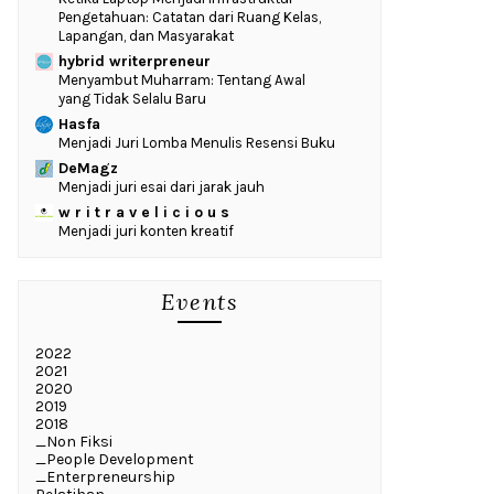
Pengetahuan: Catatan dari Ruang Kelas,
Lapangan, dan Masyarakat
hybrid writerpreneur
Menyambut Muharram: Tentang Awal
yang Tidak Selalu Baru
Hasfa
Menjadi Juri Lomba Menulis Resensi Buku
DeMagz
Menjadi juri esai dari jarak jauh
w r i t r a v e l i c i o u s
Menjadi juri konten kreatif
Events
2022
2021
2020
2019
2018
_Non Fiksi
_People Development
_Enterpreneurship