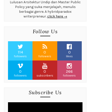
Lulusan Arsitektur Undip dan Master Public
Policy yang suka menjelajah, menulis
berbagai genre. A hybridparadox
writerpreneur.
click here →
Follow Us
114
0
0
followers
followers
likes
0
0
266
followers
subscribers
followers
Subscribe Us