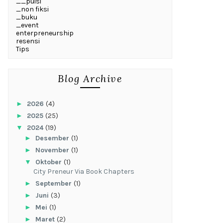
__puisi
_non fiksi
_buku
_event
enterpreneurship
resensi
Tips
Blog Archive
►
2026
(4)
►
2025
(25)
▼
2024
(19)
►
Desember
(1)
►
November
(1)
▼
Oktober
(1)
City Preneur Via Book Chapters
►
September
(1)
►
Juni
(3)
►
Mei
(1)
►
Maret
(2)