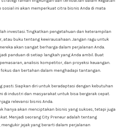
strategi ramah lingkungan dan terlibatlah dalam kegiatan
sosial ini akan memperkuat citra bisnis Anda di mata
alah investasi. Tingkatkan pengetahuan dan keterampilan
r, atau buku tentang kewirausahaan. Jangan ragu untuk
ereka akan sangat berharga dalam perjalanan Anda.
enjadi panduan di setiap langkah yang Anda ambil. Buat
 pemasaran, analisis kompetitor, dan proyeksi keuangan.
fokus dan bertahan dalam menghadapi tantangan.
g pasti. Siapkan diri untuk beradaptasi dengan kebutuhan
ni di industri dan masyarakat untuk bisa bergerak cepat.
jaga relevansi bisnis Anda.
k hanya akan menciptakan bisnis yang sukses, tetapi juga
at. Menjadi seorang City Preneur adalah tentang
 mengukir jejak yang berarti dalam perjalanan