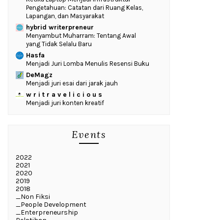
Pengetahuan: Catatan dari Ruang Kelas,
Lapangan, dan Masyarakat
hybrid writerpreneur
Menyambut Muharram: Tentang Awal
yang Tidak Selalu Baru
Hasfa
Menjadi Juri Lomba Menulis Resensi Buku
DeMagz
Menjadi juri esai dari jarak jauh
w r i t r a v e l i c i o u s
Menjadi juri konten kreatif
Events
2022
2021
2020
2019
2018
_Non Fiksi
_People Development
_Enterpreneurship