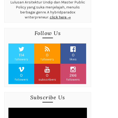
Lulusan Arsitektur Undip dan Master Public
Policy yang suka menjelajah, menulis
berbagai genre. A hybridparadox
writerpreneur.
click here →
Follow Us
114
0
0
followers
followers
likes
0
0
266
followers
subscribers
followers
Subscribe Us