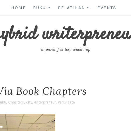
HOME
BUKU
PELATIHAN
EVENTS
hybrid writerpreneu
improving writerpreneurship
Via Book Chapters
uku
,
Chapters
,
city
,
enterpreneur
,
Pariwisata