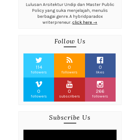
Lulusan Arsitektur Undip dan Master Public
Policy yang suka menjelajah, menulis
berbagai genre. A hybridparadox
writerpreneur.
click here →
Follow Us
114
0
0
followers
followers
likes
0
0
266
followers
subscribers
followers
Subscribe Us