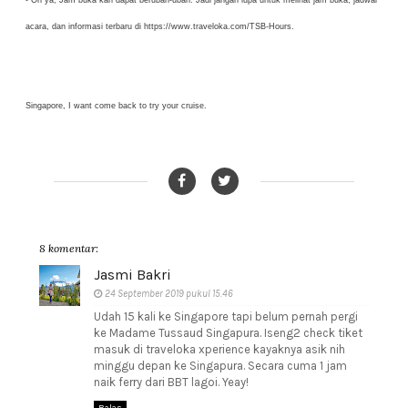
- Oh ya, Jam buka kan dapat berubah-ubah. Jadi jangan lupa untuk melihat jam buka, jadwal
acara, dan informasi terbaru di https://www.traveloka.com/TSB-Hours.
Singapore, I want come back to try your cruise.
8 komentar:
Jasmi Bakri
24 September 2019 pukul 15.46
Udah 15 kali ke Singapore tapi belum pernah pergi
ke Madame Tussaud Singapura. Iseng2 check tiket
masuk di traveloka xperience kayaknya asik nih
minggu depan ke Singapura. Secara cuma 1 jam
naik ferry dari BBT lagoi. Yeay!