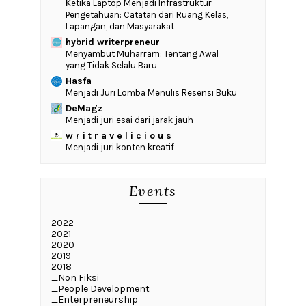
Ketika Laptop Menjadi Infrastruktur
Pengetahuan: Catatan dari Ruang Kelas,
Lapangan, dan Masyarakat
hybrid writerpreneur
Menyambut Muharram: Tentang Awal
yang Tidak Selalu Baru
Hasfa
Menjadi Juri Lomba Menulis Resensi Buku
DeMagz
Menjadi juri esai dari jarak jauh
w r i t r a v e l i c i o u s
Menjadi juri konten kreatif
Events
2022
2021
2020
2019
2018
_Non Fiksi
_People Development
_Enterpreneurship