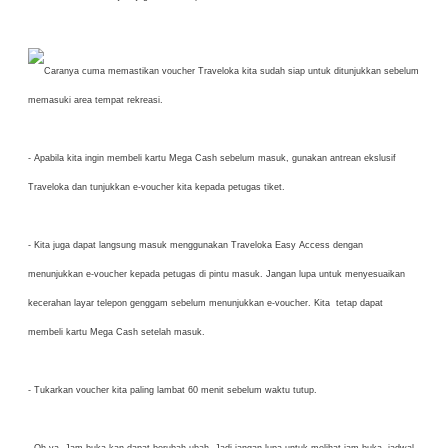
Caranya cuma memastikan voucher Traveloka kita sudah siap untuk ditunjukkan sebelum
memasuki area tempat rekreasi.
- Apabila kita ingin membeli kartu Mega Cash sebelum masuk, gunakan antrean ekslusif
Traveloka dan tunjukkan e-voucher kita kepada petugas tiket.
- Kita juga dapat langsung masuk menggunakan Traveloka Easy Access dengan
menunjukkan e-voucher kepada petugas di pintu masuk. Jangan lupa untuk menyesuaikan
kecerahan layar telepon genggam sebelum menunjukkan e-voucher. Kita tetap dapat
membeli kartu Mega Cash setelah masuk.
- Tukarkan voucher kita paling lambat 60 menit sebelum waktu tutup.