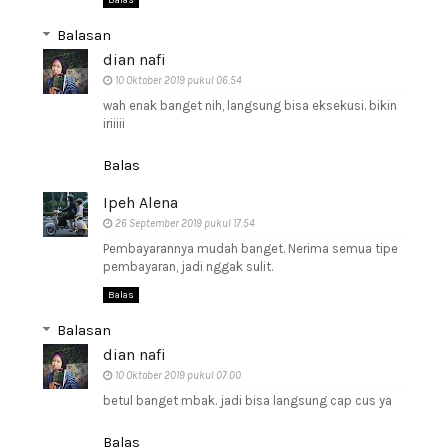
Balas
Balasan
dian nafi
10 Oktober 2019 pukul 06.54
wah enak banget nih, langsung bisa eksekusi. bikin
iriiiii
Balas
Ipeh Alena
26 September 2019 pukul 17.54
Pembayarannya mudah banget. Nerima semua tipe
pembayaran, jadi nggak sulit.
Balas
Balasan
dian nafi
10 Oktober 2019 pukul 07.00
betul banget mbak. jadi bisa langsung cap cus ya
Balas