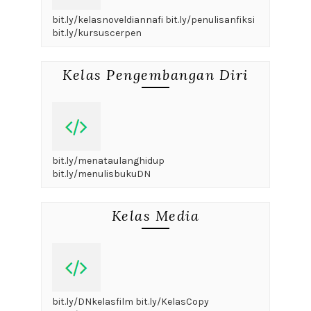
bit.ly/kelasnoveldiannafi bit.ly/penulisanfiksi
bit.ly/kursuscerpen
Kelas Pengembangan Diri
bit.ly/menataulanghidup
bit.ly/menulisbukuDN
Kelas Media
bit.ly/DNkelasfilm bit.ly/KelasCopy