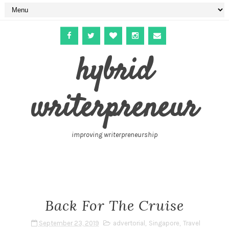
hybrid
writerpreneur
improving writerpreneurship
Back For The Cruise
September 23, 2019
advertorial
,
Singapore
,
Travel