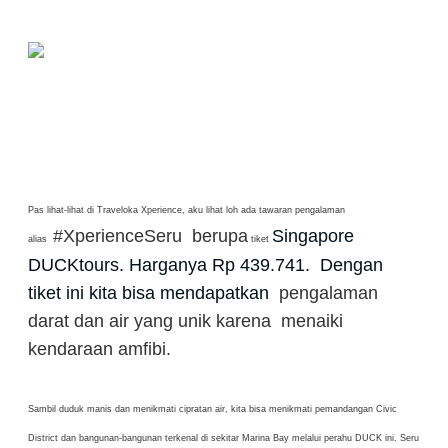
Pas lihat-lihat di Traveloka Xperience, aku lihat loh ada tawaran pengalaman
#XperienceSeru berupa
Singapore 
alias
tiket
DUCKtours. Harganya Rp 439.741.  
Dengan 
tiket ini kita bisa mendapatkan  
pengalaman
darat dan air yang unik karena menaiki
kendaraan amfibi.
Sambil duduk manis dan menikmati cipratan air, kita bisa menikmati pemandangan Civic
District dan bangunan-bangunan terkenal di sekitar Marina Bay melalui perahu DUCK ini. Seru