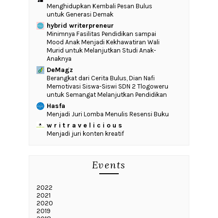
Menghidupkan Kembali Pesan Bulus
untuk Generasi Demak
hybrid writerpreneur
‎Minimnya Fasilitas Pendidikan sampai
Mood Anak Menjadi Kekhawatiran Wali
Murid untuk Melanjutkan Studi Anak-
Anaknya
DeMagz
‎Berangkat dari Cerita Bulus, Dian Nafi
Memotivasi Siswa-Siswi SDN 2 Tlogoweru
untuk Semangat Melanjutkan Pendidikan
Hasfa
Menjadi Juri Lomba Menulis Resensi Buku
w r i t r a v e l i c i o u s
Menjadi juri konten kreatif
Events
2022
2021
2020
2019