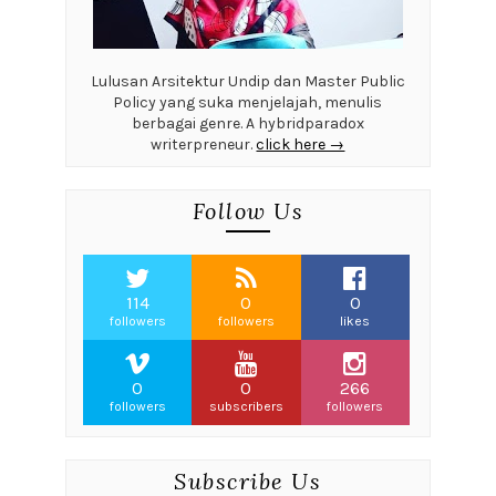
Lulusan Arsitektur Undip dan Master Public
Policy yang suka menjelajah, menulis
berbagai genre. A hybridparadox
writerpreneur.
click here →
Follow Us
114
0
0
followers
followers
likes
0
0
266
followers
subscribers
followers
Subscribe Us