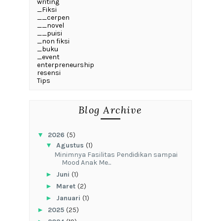
writing
_Fiksi
__cerpen
__novel
__puisi
_non fiksi
_buku
_event
enterpreneurship
resensi
Tips
Blog Archive
▼
2026
(5)
▼
Agustus
(1)
‎Minimnya Fasilitas Pendidikan sampai
Mood Anak Me...
►
Juni
(1)
►
Maret
(2)
►
Januari
(1)
►
2025
(25)