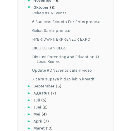
►
November
(6)
▼
Oktober
(8)
Rekap #DNEvents
6 Success Secrets For Enterpreneur
Geliat Santripreneur
HYBRIDWRITERPRENEUR EXPO
BIGU BUKAN BEGO
Diskusi Parenting And Education At
Louis Kienne
Update #DNEvents dalam video
7 cara supaya hidup lebih kreatif
►
September
(3)
►
Agustus
(7)
►
Juli
(5)
►
Juni
(2)
►
Mei
(4)
►
April
(7)
►
Maret
(10)