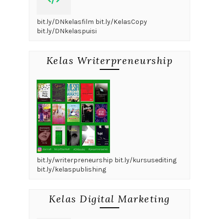
bit.ly/DNkelasfilm bit.ly/KelasCopy
bit.ly/DNkelaspuisi
Kelas Writerpreneurship
bit.ly/writerpreneurship bit.ly/kursusediting
bit.ly/kelaspublishing
Kelas Digital Marketing