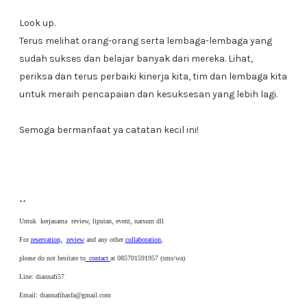
Look up.
Terus melihat orang-orang serta lembaga-lembaga yang
sudah sukses dan belajar banyak dari mereka. Lihat,
periksa dan terus perbaiki kinerja kita, tim dan lembaga kita
untuk meraih pencapaian dan kesuksesan yang lebih lagi.
Semoga bermanfaat ya catatan kecil ini!
**
Untuk kerjasama review, liputan, event, narsum dll
For
reservation,
review
and any other
collaboration
,
please do not hesitate to
contact
at 085701591957 (sms/wa)
Line: diannafi57
Email: diannafihasfa@gmail.com