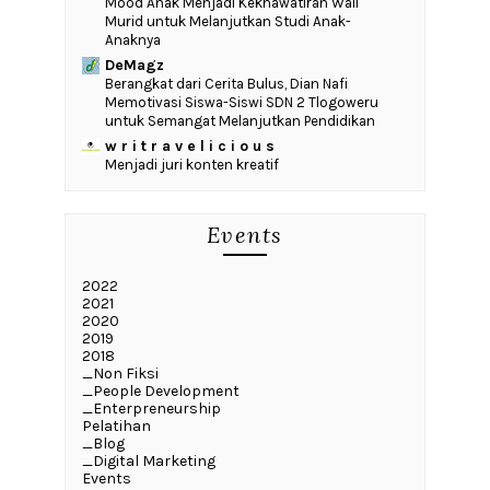
Mood Anak Menjadi Kekhawatiran Wali
Murid untuk Melanjutkan Studi Anak-
Anaknya
DeMagz
‎Berangkat dari Cerita Bulus, Dian Nafi
Memotivasi Siswa-Siswi SDN 2 Tlogoweru
untuk Semangat Melanjutkan Pendidikan
w r i t r a v e l i c i o u s
Menjadi juri konten kreatif
Events
2022
2021
2020
2019
2018
_Non Fiksi
_People Development
_Enterpreneurship
Pelatihan
_Blog
_Digital Marketing
Events