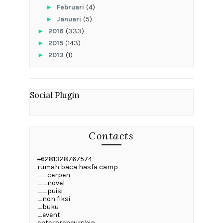
►
Februari
(4)
►
Januari
(5)
►
2016
(333)
►
2015
(143)
►
2013
(1)
Social Plugin
Contacts
+6281328767574
rumah baca hasfa camp
__cerpen
__novel
__puisi
_non fiksi
_buku
_event
enterpreneurship