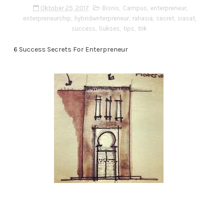
Oktober 25, 2017
Bisnis
,
Campus
,
enterpreneur
,
enterpreneurship
,
hybridwriterpreneur
,
rahasia
,
secret
,
siasat
,
success
,
Sukses
,
tips
,
trik
6 Success Secrets For Enterpreneur