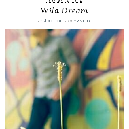
Februari 15, 2016
Wild Dream
by
dian nafi
,
in
vokalis