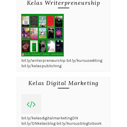
Kelas Writerpreneurship
bit.ly/writerpreneurship bit.ly/kursusediting
bit.ly/kelaspublishing
Kelas Digital Marketing
bit.ly/kelasdigitalmarketingDN
bit.ly/DNkelasblog bit.ly/kursusblogtobook