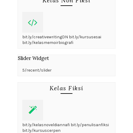
Kelas Non Fiksi
bit.ly/creativewritingDN bit.ly/kursusesai
bit.ly/kelasmemoirbiografi
Slider Widget
5/recent/slider
Kelas Fiksi
bit.ly/kelasnoveldiannafi bit.ly/penulisanfiksi
bit.ly/kursuscerpen