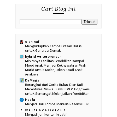
Cari Blog Ini
dian nafi
Menghidupkan Kembali Pesan Bulus
untuk Generasi Demak
hybrid writerpreneur
‎Minimnya Fasilitas Pendidikan sampai
Mood Anak Menjadi Kekhawatiran Wali
Murid untuk Melanjutkan Studi Anak-
Anaknya
DeMagz
‎Berangkat dari Cerita Bulus, Dian Nafi
Memotivasi Siswa-Siswi SDN 2 Tlogoweru
untuk Semangat Melanjutkan Pendidikan
Hasfa
Menjadi Juri Lomba Menulis Resensi Buku
w r i t r a v e l i c i o u s
Menjadi juri konten kreatif