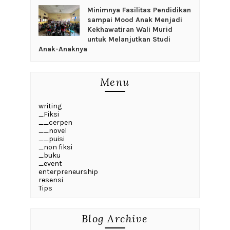
‎Minimnya Fasilitas Pendidikan
sampai Mood Anak Menjadi
Kekhawatiran Wali Murid
untuk Melanjutkan Studi
Anak-Anaknya
Menu
writing
_Fiksi
__cerpen
__novel
__puisi
_non fiksi
_buku
_event
enterpreneurship
resensi
Tips
Blog Archive