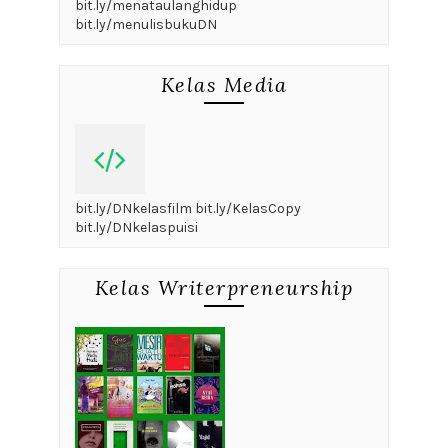
bit.ly/menataulanghidup
bit.ly/menulisbukuDN
Kelas Media
bit.ly/DNkelasfilm bit.ly/KelasCopy
bit.ly/DNkelaspuisi
Kelas Writerpreneurship