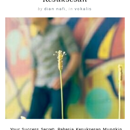
by
dian nafi
,
in
vokalis
Your Success Secret: Rahasia Kesuksesan Mungkin