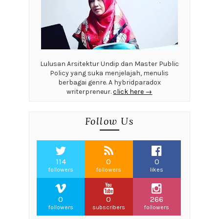
Lulusan Arsitektur Undip dan Master Public
Policy yang suka menjelajah, menulis
berbagai genre. A hybridparadox
writerpreneur.
click here →
Follow Us
114
0
0
followers
followers
likes
0
0
266
followers
subscribers
followers