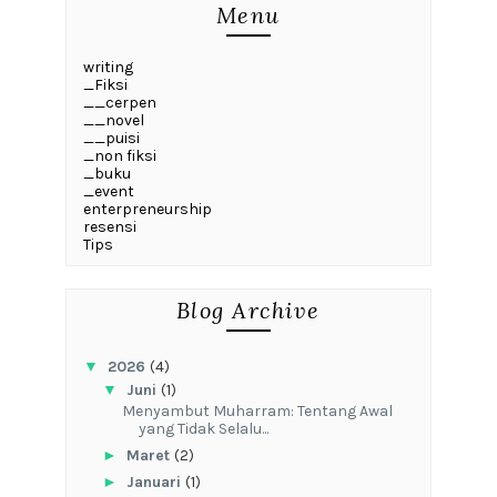
Menu
writing
_Fiksi
__cerpen
__novel
__puisi
_non fiksi
_buku
_event
enterpreneurship
resensi
Tips
Blog Archive
▼
2026
(4)
▼
Juni
(1)
Menyambut Muharram: Tentang Awal
yang Tidak Selalu...
►
Maret
(2)
►
Januari
(1)