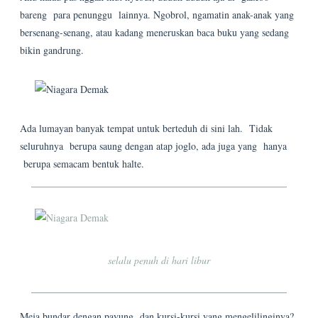
bareng para penunggu lainnya. Ngobrol, ngamatin anak-anak yang
bersenang-senang, atau kadang meneruskan baca buku yang sedang
bikin gandrung.
Ada lumayan banyak tempat untuk berteduh di sini lah. Tidak
seluruhnya berupa saung dengan atap joglo, ada juga yang hanya
berupa semacam bentuk halte.
selalu penuh di hari libur
Meja bundar dengan payung dan kursi-kursi yang mengelilinginya?