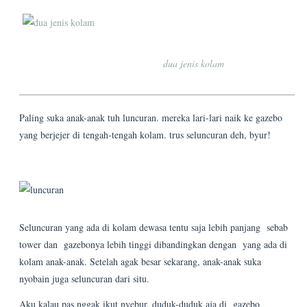
dua jenis kolam
Paling suka anak-anak tuh luncuran. mereka lari-lari naik ke gazebo
yang berjejer di tengah-tengah kolam. trus seluncuran deh, byur!
Seluncuran yang ada di kolam dewasa tentu saja lebih panjang sebab
tower dan gazebonya lebih tinggi dibandingkan dengan yang ada di
kolam anak-anak. Setelah agak besar sekarang, anak-anak suka
nyobain juga seluncuran dari situ.
Aku kalau pas nggak ikut nyebur, duduk-duduk aja di gazebo