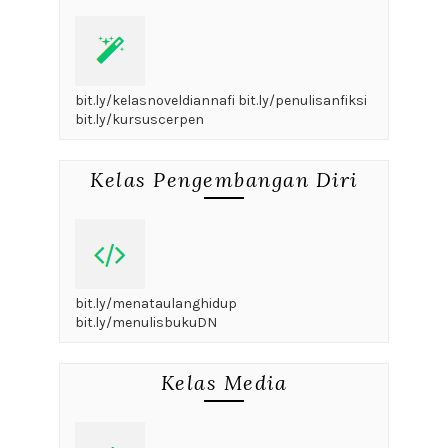
bit.ly/kelasnoveldiannafi bit.ly/penulisanfiksi
bit.ly/kursuscerpen
Kelas Pengembangan Diri
bit.ly/menataulanghidup
bit.ly/menulisbukuDN
Kelas Media