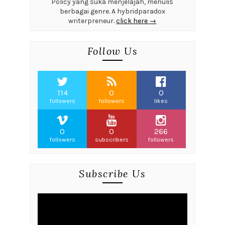
Policy yang suka menjelajah, menulis
berbagai genre. A hybridparadox
writerpreneur.
click here →
Follow Us
114
0
0
followers
followers
likes
0
0
266
followers
subscribers
followers
Subscribe Us