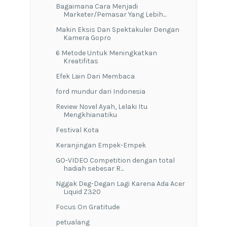
Bagaimana Cara Menjadi
Marketer/Pemasar Yang Lebih...
Makin Eksis Dan Spektakuler Dengan
Kamera Gopro
6 Metode Untuk Meningkatkan
Kreatifitas
Efek Lain Dari Membaca
ford mundur dari Indonesia
Review Novel Ayah, Lelaki Itu
Mengkhianatiku
Festival Kota
Keranjingan Empek-Empek
GO-VIDEO Competition dengan total
hadiah sebesar R...
Nggak Deg-Degan Lagi Karena Ada Acer
Liquid Z320
Focus On Gratitude
petualang