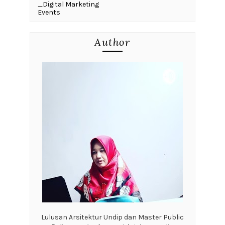
_Digital Marketing
Events
Author
Lulusan Arsitektur Undip dan Master Public