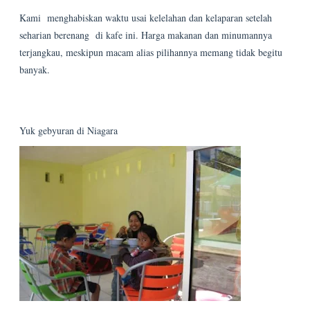
Kami menghabiskan waktu usai kelelahan dan kelaparan setelah
seharian berenang di kafe ini. Harga makanan dan minumannya
terjangkau, meskipun macam alias pilihannya memang tidak begitu
banyak.
Yuk gebyuran di Niagara