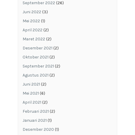
September 2022
(26)
Juni 2022
(3)
Mei 2022
(1)
April 2022
(2)
Maret 2022
(2)
Desember 2021
(2)
Oktober 2021
(2)
September 2021
(2)
Agustus 2021
(2)
Juni 2021
(2)
Mei 2021
(6)
April 2021
(2)
Februari 2021
(2)
Januari 2021
(1)
Desember 2020
(1)