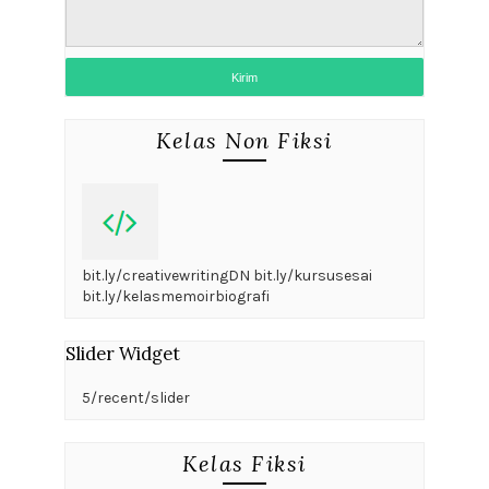
Kelas Non Fiksi
bit.ly/creativewritingDN bit.ly/kursusesai
bit.ly/kelasmemoirbiografi
Slider Widget
5/recent/slider
Kelas Fiksi