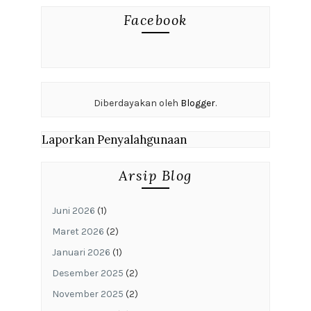
Facebook
Diberdayakan oleh
Blogger
.
Laporkan Penyalahgunaan
Arsip Blog
Juni 2026
(1)
Maret 2026
(2)
Januari 2026
(1)
Desember 2025
(2)
November 2025
(2)