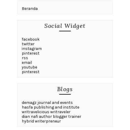
Beranda
Social Widget
facebook
twitter
instagram
pinterest
rss
email
youtube
pinterest
Blogs
demagz journal and events
hasfa publishing and institute
writravelicious writraveler
dian nafi author blogger trainer
hybrid writerpreneur