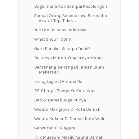
Bagaimana Kok Sampai Kecolongan
Semua Orang Sebenarnya Berusaha
Akurat Tapi Tidak ...
Yuk Lanjut Jalan-Jalannya!
What's Your Totem
Guru Penulis, Kenapa Tidak?
Bukunya Murah, Ongkirnya Mahal
Bersenang-senang Di Taman Buah
Mekarsari
Living Legend Around Us
RE-Charge Energi Ke Kota Wali
Batik? Demak Juga Punya
Wisata Mangrove Di Kota Demak
Wisata Kuliner Di Demak Kota Wali
Gebyuran Di Niagara
Tilik Museum Masjid Agung Demak