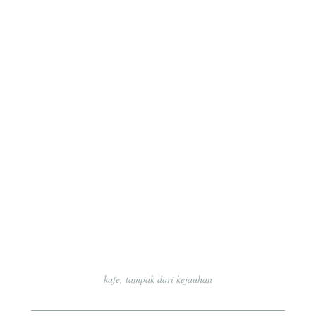
kafe, tampak dari kejauhan