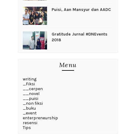
Puisi, Aan Mansyur dan AADC
Gratitude Jurnal #DNEvents
2018
Menu
writing
_Fiksi
__cerpen
__novel
__puisi
_non fiksi
_buku
_event
enterpreneurship
resensi
Tips