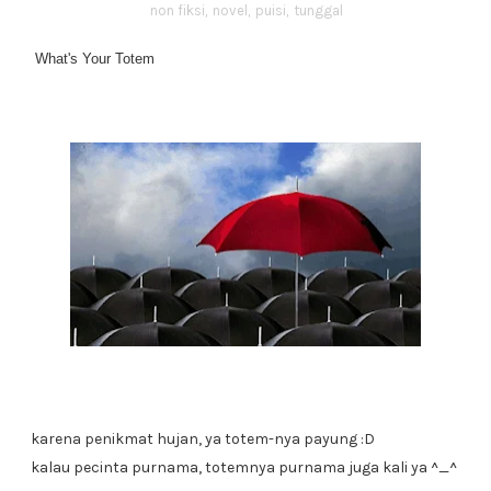
non fiksi
,
novel
,
puisi
,
tunggal
What's Your Totem
karena penikmat hujan, ya totem-nya payung :D
kalau pecinta purnama, totemnya purnama juga kali ya ^_^