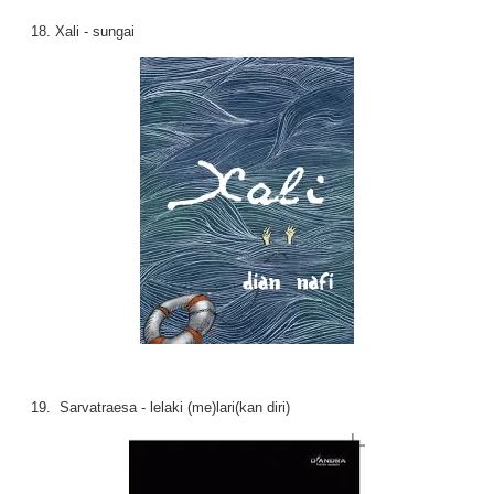
18. Xali - sungai
19. Sarvatraesa - lelaki (me)lari(kan diri)