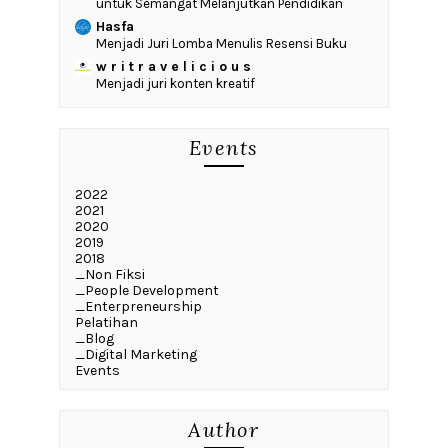
untuk Semangat Melanjutkan Pendidikan
Hasfa
Menjadi Juri Lomba Menulis Resensi Buku
w r i t r a v e l i c i o u s
Menjadi juri konten kreatif
Events
2022
2021
2020
2019
2018
_Non Fiksi
_People Development
_Enterpreneurship
Pelatihan
_Blog
_Digital Marketing
Events
Author