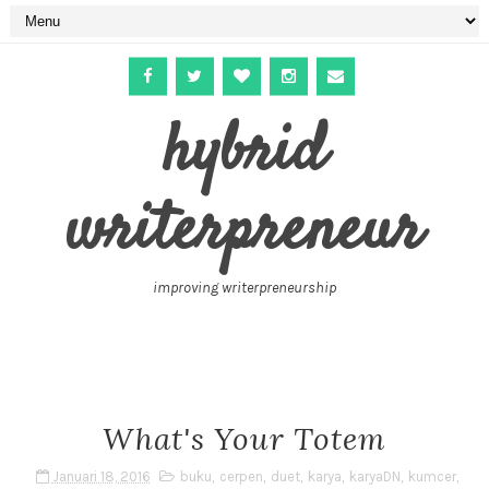
hybrid
writerpreneur
improving writerpreneurship
What's Your Totem
Januari 18, 2016
buku
,
cerpen
,
duet
,
karya
,
karyaDN
,
kumcer
,