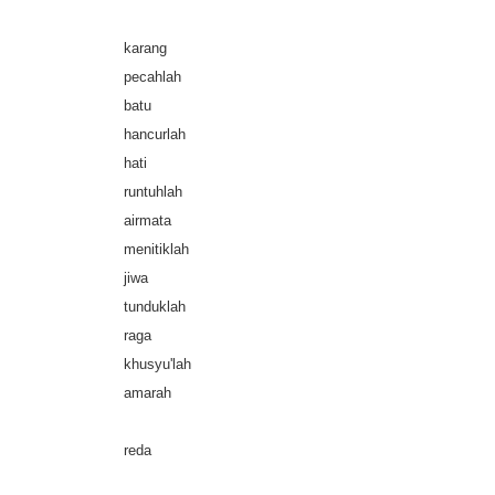
karang
pecahlah
batu
hancurlah
hati
runtuhlah
airmata
menitiklah
jiwa
tunduklah
raga
khusyu'lah
amarah
reda