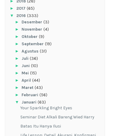
►
2018
(28)
►
2017
(65)
▼
2016
(333)
►
Desember
(3)
►
November
(4)
►
Oktober
(9)
►
September
(19)
►
Agustus
(31)
►
Juli
(36)
►
Juni
(10)
►
Mei
(15)
►
April
(44)
►
Maret
(43)
►
Februari
(56)
▼
Januari
(63)
Your Sparkling Bright Eyes
Seminar Diet Alkali Bareng Wied Harry
Batas Itu Hanya Ilusi
Life Lesson: Detail, Akurasi, Konfirmasi