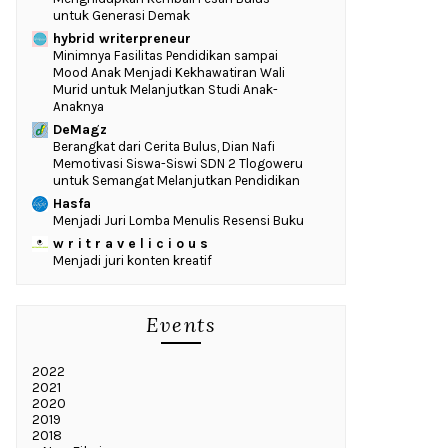
untuk Generasi Demak
hybrid writerpreneur
‎Minimnya Fasilitas Pendidikan sampai
Mood Anak Menjadi Kekhawatiran Wali
Murid untuk Melanjutkan Studi Anak-
Anaknya
DeMagz
‎Berangkat dari Cerita Bulus, Dian Nafi
Memotivasi Siswa-Siswi SDN 2 Tlogoweru
untuk Semangat Melanjutkan Pendidikan
Hasfa
Menjadi Juri Lomba Menulis Resensi Buku
w r i t r a v e l i c i o u s
Menjadi juri konten kreatif
Events
2022
2021
2020
2019
2018