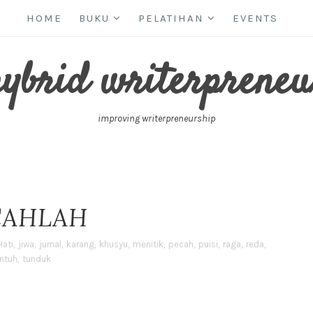
HOME
BUKU
PELATIHAN
EVENTS
hybrid writerpreneu
improving writerpreneurship
CAHLAH
Hati
,
jiwa
,
jurnal
,
karang
,
khusyu
,
menitik
,
pecah
,
puisi
,
raga
,
reda
,
ntuh
,
tunduk