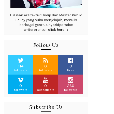
Lulusan Arsitektur Undip dan Master Public
Policy yang suka menjelajah, menulis
berbagai genre. A hybridparadox
writerpreneur.
click here →
Follow Us
114
0
0
followers
followers
likes
0
0
266
followers
subscribers
followers
Subscribe Us