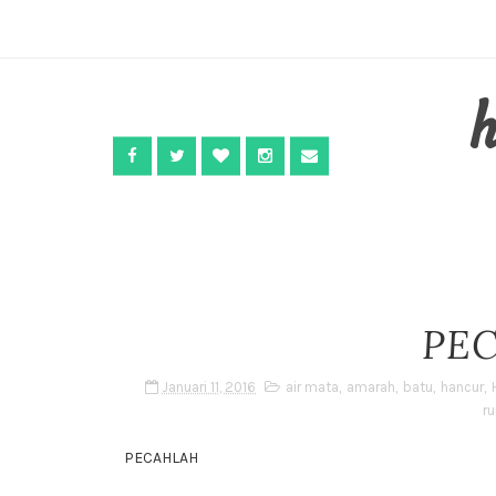
PE
Januari 11, 2016
air mata
,
amarah
,
batu
,
hancur
,
ru
PECAHLAH