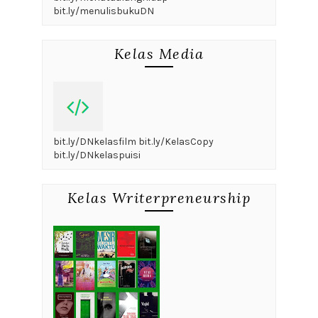
bit.ly/menulisbukuDN
Kelas Media
bit.ly/DNkelasfilm bit.ly/KelasCopy
bit.ly/DNkelaspuisi
Kelas Writerpreneurship