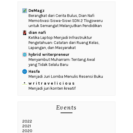
DeMagz
‎Berangkat dari Cerita Bulus, Dian Nafi
Memotivasi Siswa-Siswi SDN 2 Tlogoweru
untuk Semangat Melanjutkan Pendidikan
dian nafi
Ketika Laptop Menjadi Infrastruktur
Pengetahuan: Catatan dari Ruang Kelas,
Lapangan, dan Masyarakat
hybrid writerpreneur
Menyambut Muharram: Tentang Awal
yang Tidak Selalu Baru
Hasfa
Menjadi Juri Lomba Menulis Resensi Buku
w r i t r a v e l i c i o u s
Menjadi juri konten kreatif
Events
2022
2021
2020