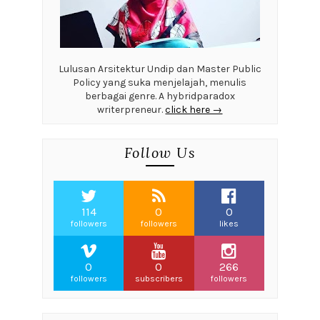
Lulusan Arsitektur Undip dan Master Public
Policy yang suka menjelajah, menulis
berbagai genre. A hybridparadox
writerpreneur.
click here →
Follow Us
114
0
0
followers
followers
likes
0
0
266
followers
subscribers
followers