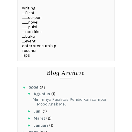
writing
_Fiksi
__cerpen
__novel
__puisi
_non fiksi
_buku
_event
enterpreneurship
resensi
Tips
Blog Archive
▼
2026
(5)
▼
Agustus
(1)
‎Minimnya Fasilitas Pendidikan sampai
Mood Anak Me...
►
Juni
(1)
►
Maret
(2)
►
Januari
(1)