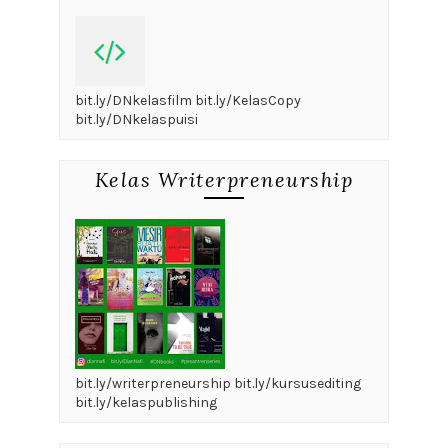
bit.ly/DNkelasfilm bit.ly/KelasCopy
bit.ly/DNkelaspuisi
Kelas Writerpreneurship
bit.ly/writerpreneurship bit.ly/kursusediting
bit.ly/kelaspublishing