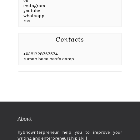
vk
instagram
youtube
whatsapp
rss
Contacts
+6281328767574
rumah baca hasfa camp
About
hybridwriterpreneur help you to improve your
writing and enterpreneurship skill