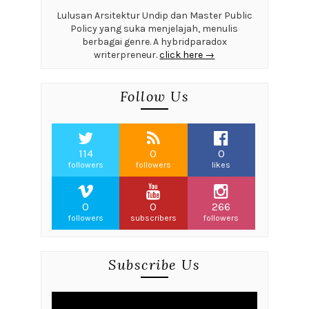
Lulusan Arsitektur Undip dan Master Public
Policy yang suka menjelajah, menulis
berbagai genre. A hybridparadox
writerpreneur.
click here →
Follow Us
114
0
0
followers
followers
likes
0
0
266
followers
subscribers
followers
Subscribe Us