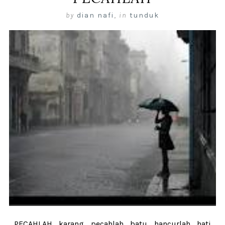
by
dian nafi
,
in
tunduk
PECAHLAH karang pecahlah batu hancurlah hati