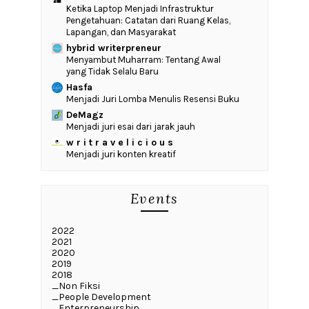
Ketika Laptop Menjadi Infrastruktur
Pengetahuan: Catatan dari Ruang Kelas,
Lapangan, dan Masyarakat
hybrid writerpreneur
Menyambut Muharram: Tentang Awal
yang Tidak Selalu Baru
Hasfa
Menjadi Juri Lomba Menulis Resensi Buku
DeMagz
Menjadi juri esai dari jarak jauh
w r i t r a v e l i c i o u s
Menjadi juri konten kreatif
Events
2022
2021
2020
2019
2018
_Non Fiksi
_People Development
_Enterpreneurship