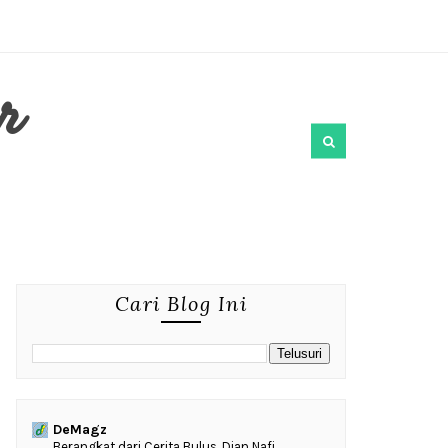
r
Cari Blog Ini
DeMagz
‎Berangkat dari Cerita Bulus, Dian Nafi