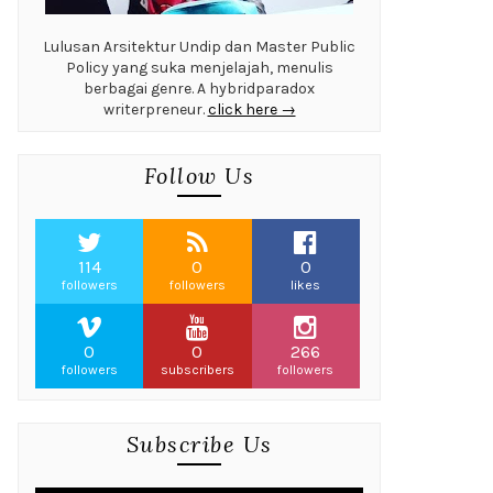
Lulusan Arsitektur Undip dan Master Public
Policy yang suka menjelajah, menulis
berbagai genre. A hybridparadox
writerpreneur.
click here →
Follow Us
114
0
0
followers
followers
likes
0
0
266
followers
subscribers
followers
Subscribe Us