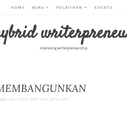
HOME
BUKU
PELATIHAN
EVENTS
hybrid writerpreneu
improving writerpreneurship
 MEMBANGUNKAN
ngun
,
jahat
,
jatuh
,
jatuh cinta
,
jurnal
,
puisi