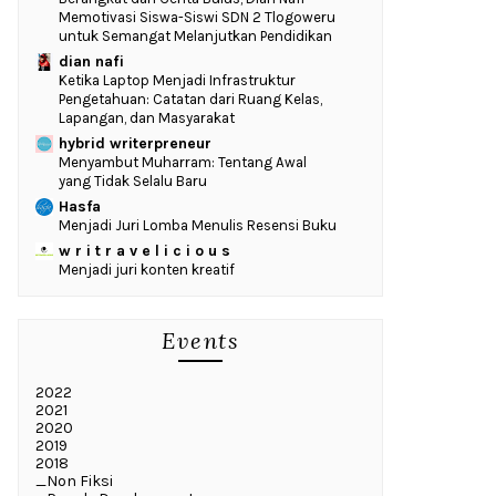
Memotivasi Siswa-Siswi SDN 2 Tlogoweru
untuk Semangat Melanjutkan Pendidikan
dian nafi
Ketika Laptop Menjadi Infrastruktur
Pengetahuan: Catatan dari Ruang Kelas,
Lapangan, dan Masyarakat
hybrid writerpreneur
Menyambut Muharram: Tentang Awal
yang Tidak Selalu Baru
Hasfa
Menjadi Juri Lomba Menulis Resensi Buku
w r i t r a v e l i c i o u s
Menjadi juri konten kreatif
Events
2022
2021
2020
2019
2018
_Non Fiksi