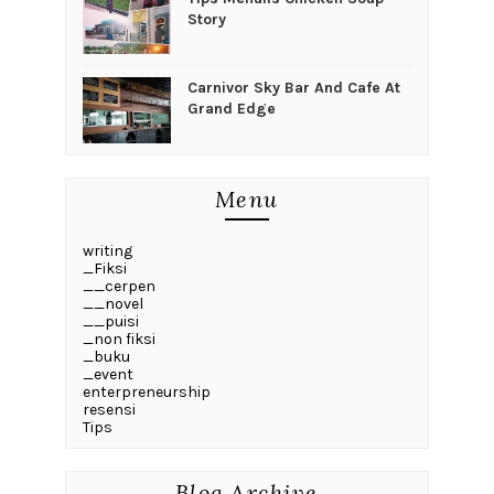
Story
Carnivor Sky Bar And Cafe At
Grand Edge
Menu
writing
_Fiksi
__cerpen
__novel
__puisi
_non fiksi
_buku
_event
enterpreneurship
resensi
Tips
Blog Archive