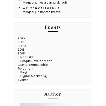
Menjadi juri esai dari jarak jauh
w r i t r a v e l i c i o u s
Menjadi juri konten kreatif
Events
2022
2021
2020
2019
2018
_Non Fiksi
_People Development
_Enterpreneurship
Pelatihan
_Blog
_Digital Marketing
Events
Author