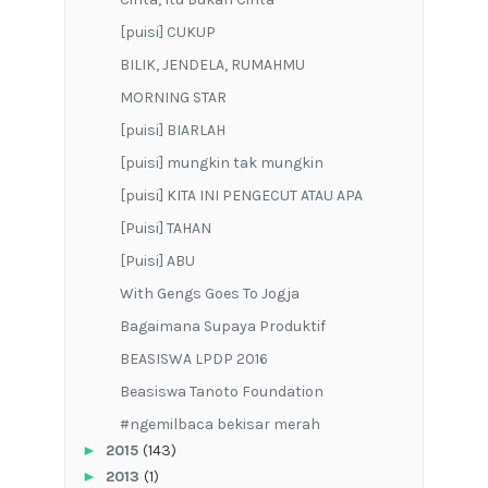
[puisi] CUKUP
BILIK, JENDELA, RUMAHMU
MORNING STAR
[puisi] BIARLAH
[puisi] mungkin tak mungkin
[puisi] KITA INI PENGECUT ATAU APA
[Puisi] TAHAN
[Puisi] ABU
With Gengs Goes To Jogja
Bagaimana Supaya Produktif
BEASISWA LPDP 2016
Beasiswa Tanoto Foundation
#ngemilbaca bekisar merah
►
2015
(143)
►
2013
(1)