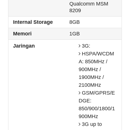
Qualcomm MSM
8209
Internal Storage
8GB
Memori
1GB
Jaringan
3G:
HSPA/WCDM
A: 850MHz /
900MHz /
1900MHz /
2100MHz
GSM/GPRS/E
DGE:
850/900/1800/1
900MHz
3G up to