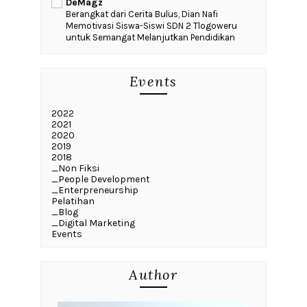
Gratitude Jurnal #DNEvents
2018
‎Minimnya Fasilitas Pendidikan
sampai Mood Anak Menjadi
Kekhawatiran Wali Murid
untuk Melanjutkan Studi
Anak-Anaknya
Menu
writing
_Fiksi
__cerpen
__novel
__puisi
_non fiksi
_buku
_event
enterpreneurship
resensi