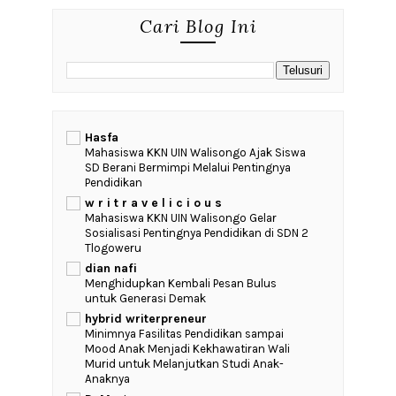
Facebook
Popular
Ngeblog Supaya Dapat Duit
Contact
Gratitude Jurnal #DNEvents
2020