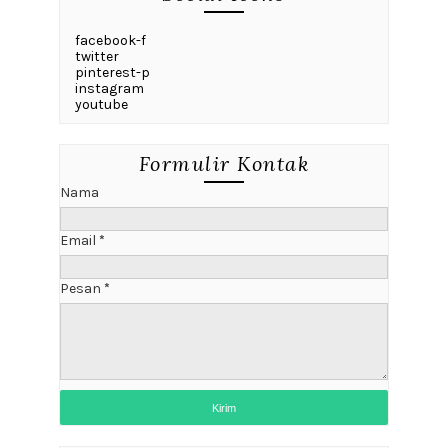
bit.ly/kelasdigitalmarketingDN
bit.ly/DNkelasblog bit.ly/kursusblogtobook
Menu Widget
Home
About
Privacy
Contact Us
Default Variables
facebook
twitter
instagram
pinterest
Slider Widget