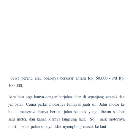
Jangan lupa untuk ziarah juga ke makam ulama besar bernama
Syeikh Mudzakir di tengah laut dekat kawasan mangrove Morosari
ini. Beliau pejuang kemerdekaan dan ulama besar di jamannya,
sekitar 1900-1960-an. Hutan Mangrove di Desa Tambaksari
ini hanya menyisakan lima keluarga yang masih keturunan Syekh
Mudzakir. Karena pada tahun 1998 Desa Tambaksari terkikis abrasi
air laut yang menyebabkan 80 lebih keluarga harus pindah.
Yuk wisata mangrove ke Demak! ^_^
#DutaWisataDemak
#BrandAmbassadorDemak