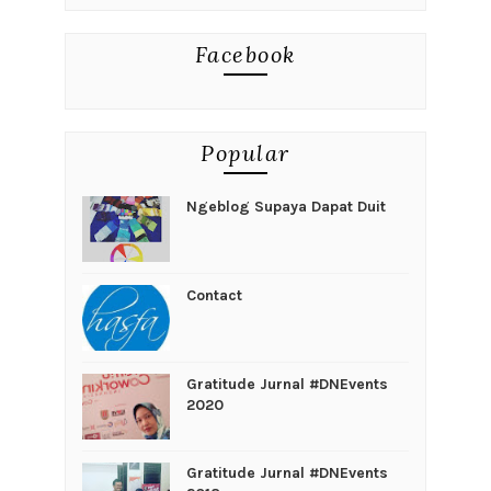
Kamera Gopro
6 Metode Untuk Meningkatkan
Kreatifitas
Efek Lain Dari Membaca
ford mundur dari Indonesia
Review Novel Ayah, Lelaki Itu
Mengkhianatiku
Festival Kota
Keranjingan Empek-Empek
GO-VIDEO Competition dengan total
hadiah sebesar R...
Nggak Deg-Degan Lagi Karena Ada Acer
Liquid Z320
Focus On Gratitude
petualang
Bagaimana Kok Sampai Kecolongan
Semua Orang Sebenarnya Berusaha
Akurat Tapi Tidak ...