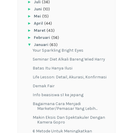
KENAPA CINTA TAK
JATUH YANG MEMBANGUNKAN
Cinta, Itu Bukan Cinta
[puisi] CUKUP
BILIK, JENDELA, RUMAHMU
MORNING STAR
[puisi] BIARLAH
[puisi] mungkin tak mungkin
[puisi] KITA INI PENGECUT ATAU APA
[Puisi] TAHAN
[Puisi] ABU
With Gengs Goes To Jogja
Bagaimana Supaya Produktif
BEASISWA LPDP 2016
Beasiswa Tanoto Foundation