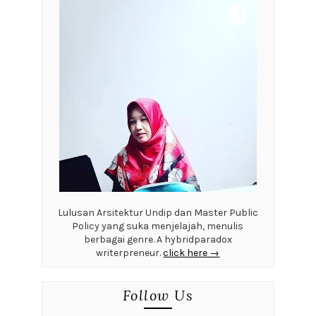
Tips
Blog Archive
►
2026
(5)
►
2025
(25)
►
2024
(19)
►
2023
(22)
►
2022
(41)
►
2021
(21)
►
2020
(79)
►
2019
(49)
►
2018
(28)
►
2017
(65)
▼
2016
(333)
►
Desember
(3)
►
November
(4)
►
Oktober
(9)