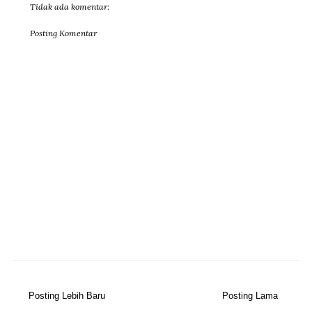
114
0
0
followers
followers
likes
0
0
266
followers
subscribers
followers
Subscribe Us