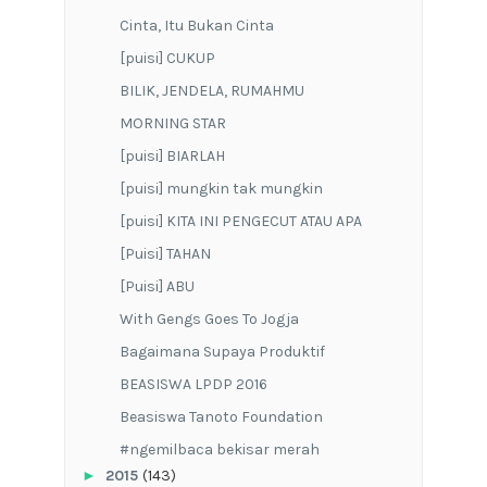
bit.ly/kelasnoveldiannafi bit.ly/penulisanfiksi
bit.ly/kursuscerpen
Kelas Pengembangan Diri
bit.ly/menataulanghidup
bit.ly/menulisbukuDN
Kelas Media
bit.ly/DNkelasfilm bit.ly/KelasCopy