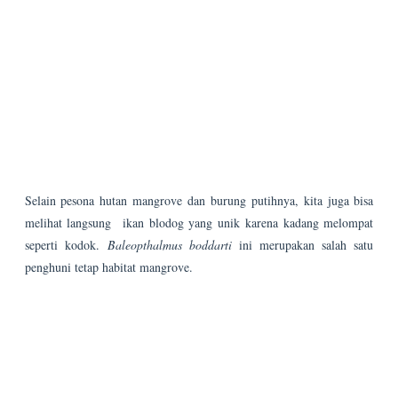
Posting Lebih Baru
Posting Lama
Cari Blog Ini
Hasfa
Mahasiswa KKN UIN Walisongo Ajak Siswa
SD Berani Bermimpi Melalui Pentingnya
Pendidikan
w r i t r a v e l i c i o u s
Mahasiswa KKN UIN Walisongo Gelar
Sosialisasi Pentingnya Pendidikan di SDN 2
Tlogoweru
dian nafi
Menghidupkan Kembali Pesan Bulus
untuk Generasi Demak
hybrid writerpreneur
‎Minimnya Fasilitas Pendidikan sampai
Mood Anak Menjadi Kekhawatiran Wali
Murid untuk Melanjutkan Studi Anak-