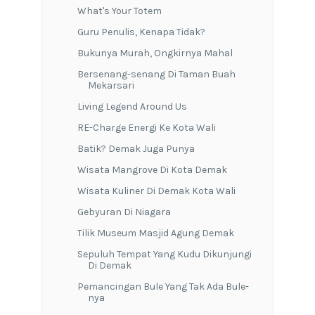
Social Icons
facebook-f
twitter
pinterest-p
instagram
youtube
Formulir Kontak
Nama
Email
*
Pesan
*