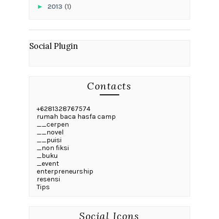
bit.ly/DNkelaspuisi
Kelas Writerpreneurship
bit.ly/writerpreneurship bit.ly/kursusediting
bit.ly/kelaspublishing
Kelas Digital Marketing