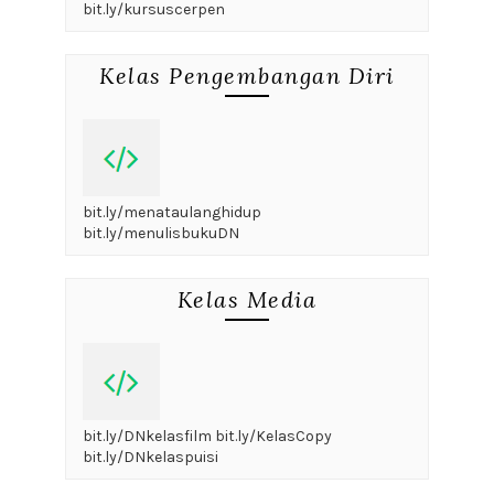
Social Widget
facebook
twitter
instagram
pinterest
rss
email
youtube
pinterest
Blogs
demagz journal and events
hasfa publishing and institute
writravelicious writraveler
dian nafi author blogger trainer
hybrid writerpreneur
Facebook