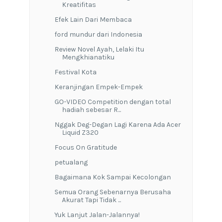
#ngemilbaca bekisar merah
►
2015
(143)
►
2013
(1)
Social Plugin
Contacts
+6281328767574
rumah baca hasfa camp
__cerpen
__novel
__puisi
_non fiksi
_buku
_event
enterpreneurship
resensi
Tips