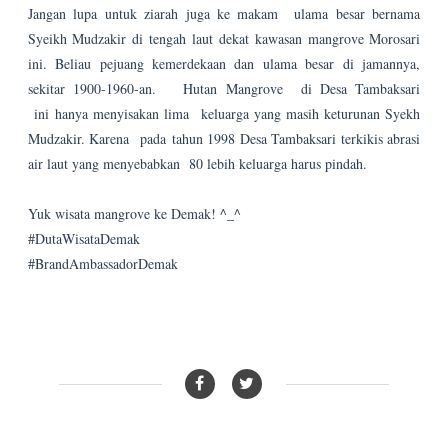
Lulusan Arsitektur Undip dan Master Public
Policy yang suka menjelajah, menulis
berbagai genre. A hybridparadox
writerpreneur.
click here →
Follow Us