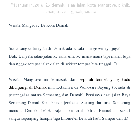
Januari 14, 2016
demak
,
jalan-jalan
,
kota
,
Mangrove
,
piknik
,
sunan
,
travelling
,
wali
,
wisata
Wisata Mangrove Di Kota Demak
Siapa sangka ternyata di Demak ada wisata mangrove-nya juga!
Duh, ternyata jalan-jalan ke sana sini, ke mana-mana tapi malah lupa
dan nggak sempat jalan-jalan di sekitar tempat kita tinggal :D
Wisata Mangrove ini termasuk dari
sepuluh tempat yang kudu
dikunjungi di Demak
nih. Letaknya di Wonosari Sayung (berada di
pertengahan antara Semarang dan Demak) Persisnya dari jalan Raya
Semarang-Demak Km. 9 pada jembatan Sayung dari arah Semarang
menuju Demak belok saja ke arah kiri. Kemudian susuri
sungai sepanjang hampir tiga kilometer ke arah laut. Sampai deh :D