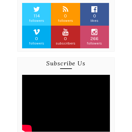
►
September
(19)
►
Agustus
(31)
►
Juli
(36)
►
Juni
(10)
►
Mei
(15)
►
April
(44)
►
Maret
(43)
►
Februari
(56)
▼
Januari
(63)
Your Sparkling Bright Eyes
Seminar Diet Alkali Bareng Wied Harry
Batas Itu Hanya Ilusi
Life Lesson: Detail, Akurasi, Konfirmasi
Demak Fair
Info beasiswa s1 ke jepang
Bagaimana Cara Menjadi
Marketer/Pemasar Yang Lebih...
Makin Eksis Dan Spektakuler Dengan