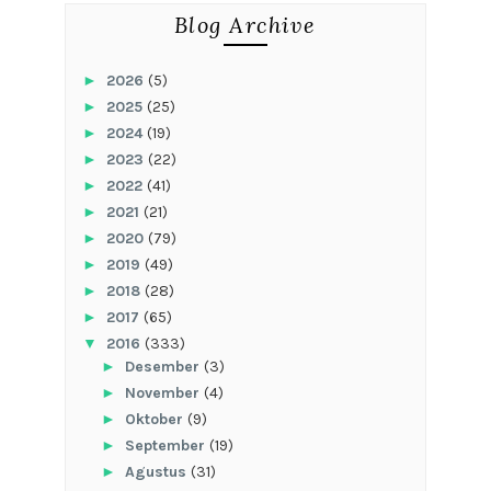
Pemancingan Bule Yang Tak Ada Bule-
nya
Napak Tilas Dan Teladani Sunan Kalijaga
habrur cisak
Aneka Kreasi Souvenir Kota Wali
Contact
Katalog DN
Get Some Fresh Air At Ngrembel
Napak Tilas Laksmana Cheng Ho Di Sam
Po Khong
Rumah Terindah
KARMA
SIAPA LEBIH SETIA
SEJENAK
YANG PASTI DATANG
PECAHLAH