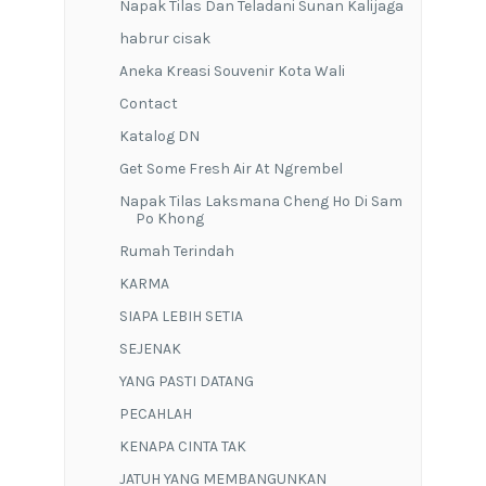
Kelas Non Fiksi
bit.ly/creativewritingDN bit.ly/kursusesai
bit.ly/kelasmemoirbiografi
Slider Widget
5/recent/slider
Kelas Fiksi