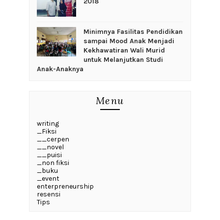
Yuk Lanjut Jalan-Jalannya!
What's Your Totem
Guru Penulis, Kenapa Tidak?
Bukunya Murah, Ongkirnya Mahal
Bersenang-senang Di Taman Buah
Mekarsari
Living Legend Around Us
RE-Charge Energi Ke Kota Wali
Batik? Demak Juga Punya
Wisata Mangrove Di Kota Demak
Wisata Kuliner Di Demak Kota Wali
Gebyuran Di Niagara
Tilik Museum Masjid Agung Demak
Sepuluh Tempat Yang Kudu Dikunjungi
Di Demak