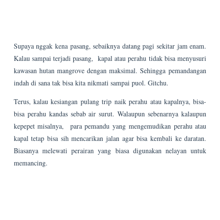
Atau bisa juga hanya dengan berjalan-jalan di sepanjang setapak dan
jembatan. Cuma parkir motornya lumayan jauh sih. Jalur motor ke
hutan mangrove hanya berupa jalan setapak yang dibeton selebar
satu meter, dan kanan kirinya langsung laut. So, naik motornya
musti pelan-pelan supaya tidak nyemplung masuk ke laut.
Ada banyak sekali burung-burung bangau dan blekok sawah yang
putih tampak beterbangan di kawasan wisata ini. Seru deh pasti!
Sensasional! Aih, seandainya burung itu bisa buat
souvenir
lho:D
Selain pesona hutan mangrove dan burung putihnya, kita juga bisa
melihat langsung ikan blodog yang unik karena kadang melompat
seperti kodok.
Baleopthalmus boddarti
ini merupakan salah satu
penghuni tetap habitat mangrove.