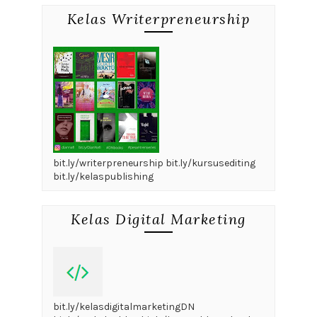
Diberdayakan oleh
Blogger
.
Laporkan Penyalahgunaan
Arsip Blog
Agustus 2026
(1)
Juni 2026
(1)
Maret 2026
(2)
Januari 2026
(1)
Desember 2025
(2)
November 2025
(2)
Oktober 2025
(3)
September 2025
(8)