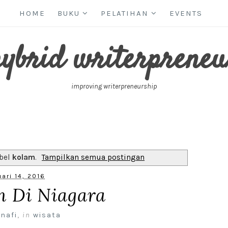
HOME
BUKU
PELATIHAN
EVENTS
hybrid writerpreneu
improving writerpreneurship
abel
kolam
.
Tampilkan semua postingan
ari 14, 2016
n Di Niagara
 nafi
,
in
wisata