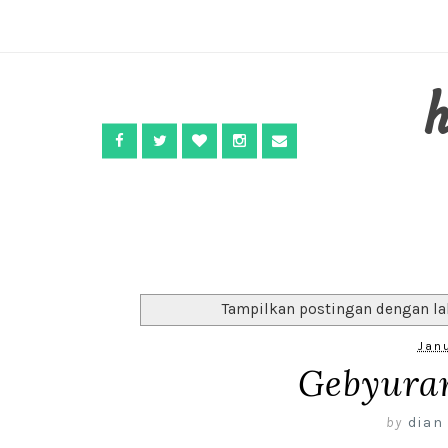
Tampilkan postingan dengan l
Janu
Gebyura
by
dian