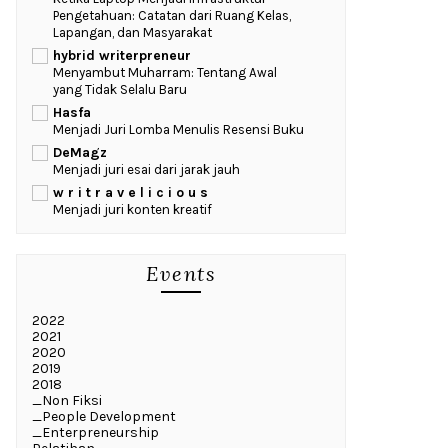
Pengetahuan: Catatan dari Ruang Kelas,
Lapangan, dan Masyarakat
hybrid writerpreneur
Menyambut Muharram: Tentang Awal
yang Tidak Selalu Baru
Hasfa
Menjadi Juri Lomba Menulis Resensi Buku
DeMagz
Menjadi juri esai dari jarak jauh
w r i t r a v e l i c i o u s
Menjadi juri konten kreatif
Events
2022
2021
2020
2019
2018
_Non Fiksi
_People Development
_Enterpreneurship