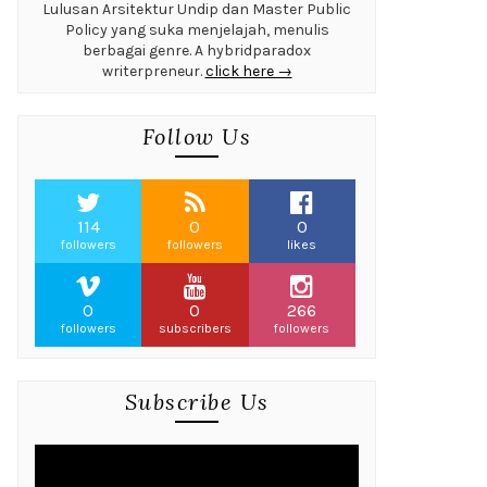
Lulusan Arsitektur Undip dan Master Public
Policy yang suka menjelajah, menulis
berbagai genre. A hybridparadox
writerpreneur.
click here →
Follow Us
114
0
0
followers
followers
likes
0
0
266
followers
subscribers
followers
Subscribe Us