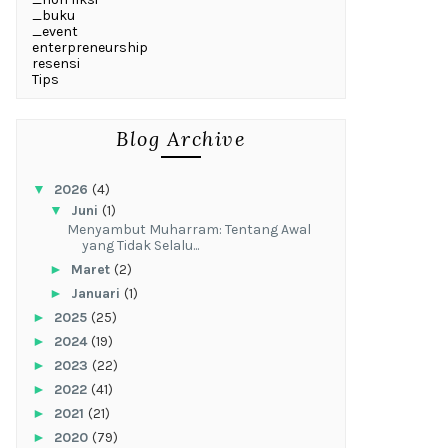
_buku
_event
enterpreneurship
resensi
Tips
Blog Archive
▼
2026
(4)
▼
Juni
(1)
Menyambut Muharram: Tentang Awal
yang Tidak Selalu...
►
Maret
(2)
►
Januari
(1)
►
2025
(25)
►
2024
(19)
►
2023
(22)
►
2022
(41)
►
2021
(21)
►
2020
(79)