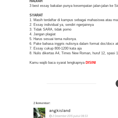
HADIAH
3 best essay bakalan punya kesempatan jalan-jalan ke Sin
SYARAT
1. Masih terdaftar di kampus sebagai mahasiswa atau ma
2. Essay individual ya, sendiri ngerjainnya
3. Tidak SARA, tidak porno
4. Jangan plagiat
5. Harus sesuai tema nulisnya.
6. Pake bahasa inggris nulisnya dalam format doc/docx a
7. Essay cukup 800-1200 kata aja
8. Nulis dikertas A4, Times New Roman, huruf 12, spasi 
Kamu wajib baca syarat lengkapnya
DISINI
2 komentar:
angkisland
2 Desember 2015 pukul 08.53