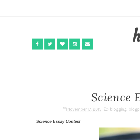
Science 
November 17, 2015
blogging
,
blogp
Science Essay Contest