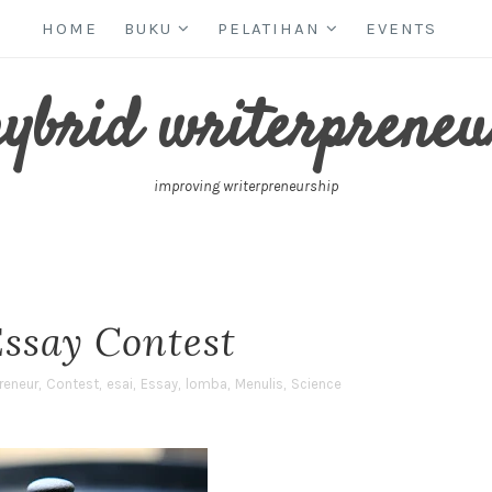
HOME
BUKU
PELATIHAN
EVENTS
hybrid writerpreneu
improving writerpreneurship
Essay Contest
reneur
,
Contest
,
esai
,
Essay
,
lomba
,
Menulis
,
Science