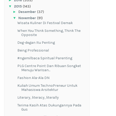
►
2016
(333)
▼
2015
(143)
►
Desember
(37)
▼
November
(91)
Wisata Kuliner Di Festival Demak
When You Think Something, Think The
Opposite
Deg-degan Itu Penting
Being Professional
#ngemilbaca Spiritual Parenting
PLG Centre Point Dan Ribuan Songket
Menuju Warisan...
Fashion Ala-Ala DN
Kuliah Umum TechnoPreneur Untuk
Mahasiswa Arsitektur
Literary, literacy, literally
Terima Kasih Atas Dukungannya Pada
Gus