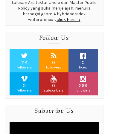
Lulusan Arsitektur Undip dan Master Public
Policy yang suka menjelajah, menulis
berbagai genre. A hybridparadox
writerpreneur.
click here →
Follow Us
114
0
0
followers
followers
likes
0
0
266
followers
subscribers
followers
Subscribe Us