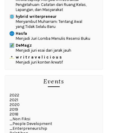
Pengetahuan: Catatan dari Ruang Kelas,
Lapangan, dan Masyarakat
hybrid writerpreneur
Menyambut Muharram: Tentang Awal
yang Tidak Selalu Baru
Hasfa
Menjadi Juri Lomba Menulis Resensi Buku
DeMagz
Menjadi juri esai dari jarak jauh
w r i t r a v e l i c i o u s
Menjadi juri konten kreatif
Events
2022
2021
2020
2019
2018
_Non Fiksi
_People Development
_Enterpreneurship